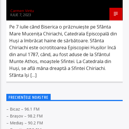
Carmen Vintu
IULIE 7, 2023
Pe 7 iulie când Biserica o prăznuieşte pe Sfânta
Mare Muceniţa Chiriachi, Catedrala Episcopală din
Huşi a îmbrăcat haine de sărbătoare. Sfânta
Chiriachi este ocrotitoarea Episcopiei Huşilor încă
din anul 1787, când, au fost aduse de la Sfântul
Munte Athos, moaştele Sfintei. La Catedrala din
Huși, se află mâna dreaptă a Sfintei Chiriachi.
Sfânta își […]
FRECVENȚELE NOASTRE
– Bicaz – 96.1 FM
– Brașov – 98.2 FM
– Mediaș – 90.2 FM