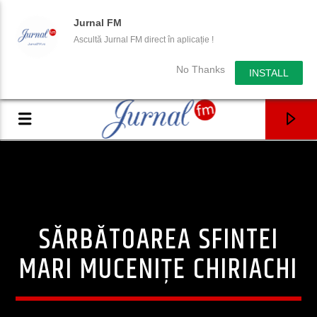
Jurnal FM
Ascultă Jurnal FM direct în aplicație !
No Thanks
INSTALL
SĂRBĂTOAREA SFINTEI
MARI MUCENIȚE CHIRIACHI