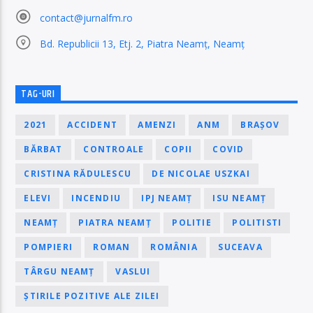
contact@jurnalfm.ro
Bd. Republicii 13, Etj. 2, Piatra Neamț, Neamț
TAG-URI
2021
ACCIDENT
AMENZI
ANM
BRAȘOV
BĂRBAT
CONTROALE
COPII
COVID
CRISTINA RĂDULESCU
DE NICOLAE USZKAI
ELEVI
INCENDIU
IPJ NEAMȚ
ISU NEAMȚ
NEAMȚ
PIATRA NEAMȚ
POLITIE
POLITISTI
POMPIERI
ROMAN
ROMÂNIA
SUCEAVA
TÂRGU NEAMȚ
VASLUI
ȘTIRILE POZITIVE ALE ZILEI