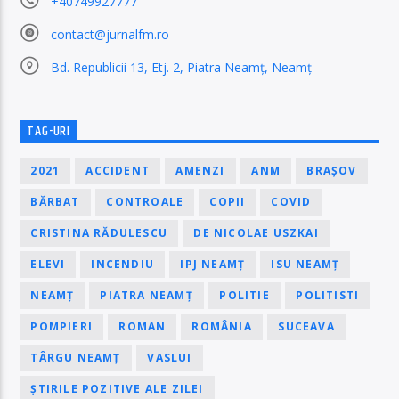
+40749927777
contact@jurnalfm.ro
Bd. Republicii 13, Etj. 2, Piatra Neamț, Neamț
TAG-URI
2021
ACCIDENT
AMENZI
ANM
BRAȘOV
BĂRBAT
CONTROALE
COPII
COVID
CRISTINA RĂDULESCU
DE NICOLAE USZKAI
ELEVI
INCENDIU
IPJ NEAMȚ
ISU NEAMȚ
NEAMȚ
PIATRA NEAMȚ
POLITIE
POLITISTI
POMPIERI
ROMAN
ROMÂNIA
SUCEAVA
TÂRGU NEAMȚ
VASLUI
ȘTIRILE POZITIVE ALE ZILEI