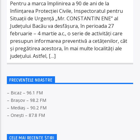
Pentru a marca împlinirea a 90 de ani de la
înființarea Protecției Civile, Inspectoratul pentru
Situații de Urgență „Mr. CONSTANTIN ENE” al
Județului Bacău va desfășura, în perioada 27
februarie – 4 martie a.c., o serie de activități care
presupun informarea preventivă a cetățenilor, cât
și pregătirea acestora, în mai multe localități ale
județului. Astfel, […]
FRECVENȚELE NOASTRE
– Bicaz – 96.1 FM
– Brașov – 98.2 FM
– Mediaș – 90.2 FM
– Onești – 87.8 FM
CELE MAI RECENTE ȘTIRI