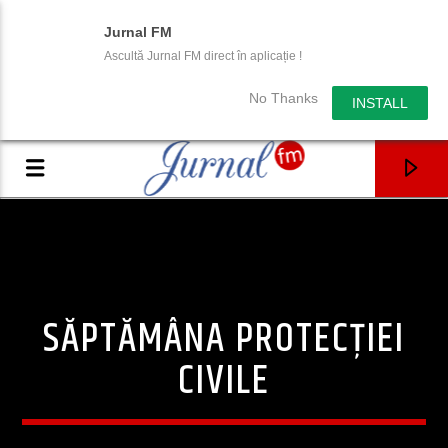
Jurnal FM
Ascultă Jurnal FM direct în aplicație !
No Thanks
INSTALL
SĂPTĂMÂNA PROTECȚIEI
CIVILE