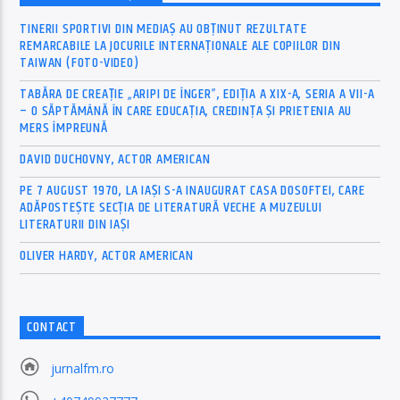
TINERII SPORTIVI DIN MEDIAȘ AU OBȚINUT REZULTATE
REMARCABILE LA JOCURILE INTERNAȚIONALE ALE COPIILOR DIN
TAIWAN (FOTO-VIDEO)
TABĂRA DE CREAȚIE „ARIPI DE ÎNGER”, EDIȚIA A XIX-A, SERIA A VII-A
– O SĂPTĂMÂNĂ ÎN CARE EDUCAȚIA, CREDINȚA ȘI PRIETENIA AU
MERS ÎMPREUNĂ
DAVID DUCHOVNY, ACTOR AMERICAN
PE 7 AUGUST 1970, LA IAŞI S-A INAUGURAT CASA DOSOFTEI, CARE
ADĂPOSTEŞTE SECŢIA DE LITERATURĂ VECHE A MUZEULUI
LITERATURII DIN IAŞI
OLIVER HARDY, ACTOR AMERICAN
CONTACT
jurnalfm.ro