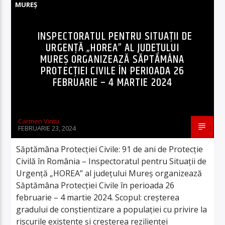
MUREȘ
INSPECTORATUL PENTRU SITUAȚII DE
URGENȚĂ „HOREA” AL JUDEȚULUI
MUREȘ ORGANIZEAZĂ SĂPTĂMÂNA
PROTECȚIEI CIVILE ÎN PERIOADA 26
FEBRUARIE – 4 MARTIE 2024
Carmen Vintu
FEBRUARIE 23, 2024
Săptămâna Protecției Civile: 91 de ani de Protecție
Civilă în România – Inspectoratul pentru Situații de
Urgență „HOREA” al județului Mureș organizează
Săptămâna Protecției Civile în perioada 26
februarie – 4 martie 2024. Scopul: creșterea
gradului de conștientizare a populației cu privire la
riscurile existente și creșterea rezilienței