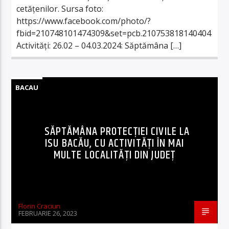
cetățenilor. Sursa foto:
https://www.facebook.com/photo/?
fbid=210748101474309&set=pcb.210753818140404
Activități: 26.02 – 04.03.2024: Săptămâna […]
BACAU
SĂPTĂMÂNA PROTECȚIEI CIVILE LA
ISU BACĂU, CU ACTIVITĂȚI ÎN MAI
MULTE LOCALITĂȚI DIN JUDEȚ
Florin Craciun
FEBRUARIE 26, 2023