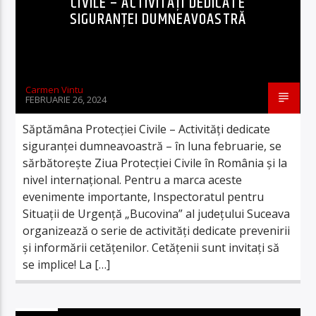
CIVILE – ACTIVITĂȚI DEDICATE
SIGURANȚEI DUMNEAVOASTRĂ
Carmen Vintu
FEBRUARIE 26, 2024
Săptămâna Protecției Civile – Activități dedicate
siguranței dumneavoastră – în luna februarie, se
sărbătorește Ziua Protecției Civile în România și la
nivel internațional. Pentru a marca aceste
evenimente importante, Inspectoratul pentru
Situații de Urgență „Bucovina” al județului Suceava
organizează o serie de activități dedicate prevenirii
și informării cetățenilor. Cetățenii sunt invitați să
se implice! La […]