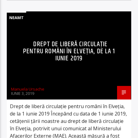
NEAMT
DREPT DE LIBERĂ CIRCULAȚIE
PENTRU ROMÂNI ÎN ELVEȚIA, DE LA 1
IUNIE 2019
Manuela Ursache
IUNIE 3, 2019
Drept de liberă circulație pentru români în Elveția,
de la 1 iunie 2019 Începând cu data de 1 iunie 2019,
cetățenii țării noastre au drept de liberă circulație
în Elveția, potrivit unui comunicat al Ministerului
Afacerilor Externe (MAE). Această măsură a fost