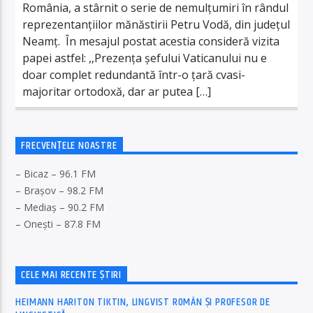
România, a stârnit o serie de nemulțumiri în rândul
reprezentanțiilor mănăstirii Petru Vodă, din județul
Neamț. În mesajul postat acestia consideră vizita
papei astfel: ,,Prezenţa şefului Vaticanului nu e
doar complet redundantă într-o ţară cvasi-
majoritar ortodoxă, dar ar putea […]
FRECVENȚELE NOASTRE
– Bicaz – 96.1 FM
– Brașov – 98.2 FM
– Mediaș – 90.2 FM
– Onești – 87.8 FM
CELE MAI RECENTE ȘTIRI
HEIMANN HARITON TIKTIN, LINGVIST ROMÂN ȘI PROFESOR DE