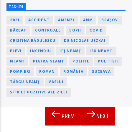
TAG-URI
2021
ACCIDENT
AMENZI
ANM
BRAȘOV
BĂRBAT
CONTROALE
COPII
COVID
CRISTINA RĂDULESCU
DE NICOLAE USZKAI
ELEVI
INCENDIU
IPJ NEAMȚ
ISU NEAMȚ
NEAMȚ
PIATRA NEAMȚ
POLITIE
POLITISTI
POMPIERI
ROMAN
ROMÂNIA
SUCEAVA
TÂRGU NEAMȚ
VASLUI
ȘTIRILE POZITIVE ALE ZILEI
PREV
NEXT
PAGINI