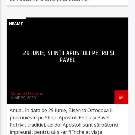
NEAMT
29 IUNIE, SFINȚII APOSTOLI PETRU ȘI
PAVEL
Manuela Ursache
IUNIE 29, 2020
Anual, în data de 29 iunie, Biserica Ortodoxă îi
prăznuiește pe Sfinții Apostoli Petru și Pavel.
Potrivit tradiției, cei doi Apostoli sunt sărbătoriți
împreună, pentru că și-ar fi încheiat viața