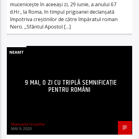
mucenicește în aceeași zi, 29 iunie, a anului 67
d.Hr., la Roma, în timpul prigoanei declanșată
împotriva creștinilor de către împăratul roman
Nero. ,,Sfântul Apostol […]
NEAMT
9 MAI, O ZI CU TRIPLĂ SEMNIFICAȚIE
PENTRU ROMÂNI
Manuela Ursache
MAI 9, 2020