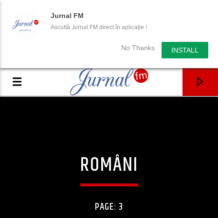
Jurnal FM
Ascultă Jurnal FM direct în aplicație !
No Thanks
INSTALL
ROMÂNI
PAGE: 3