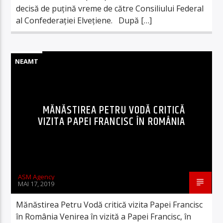
decisă de puțină vreme de către Consiliului Federal
al Confederației Elvețiene. După […]
NEAMT
MĂNĂSTIREA PETRU VODĂ CRITICĂ
VIZITA PAPEI FRANCISC ÎN ROMÂNIA
ASM Agency
MAI 17, 2019
Mănăstirea Petru Vodă critică vizita Papei Francisc
în România Venirea în vizită a Papei Francisc, în