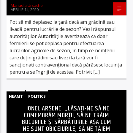
Manuela Ursache
APRILIE 14, 2020
Pot să mă deplasez la țară dacă am grădină sau
livadă pentru lucrările de sezon? Vezi răspunsul
autorităților Autoritățile avertizează că doar
fermierii se pot deplasa pentru efectuarea
lucrărilor agricole de sezon, în timp ce nemțenii
care dețin grădini sau livezi la țară vor fi
sancționați contravențional dacă părăsesc locuința
pentru a se îngriji de acestea. Potrivit […]
NEAMT
POLITICS
IONEL ARSENE: ,,LĂSAȚI-NE SĂ NE
COMEMORĂM MORȚII, SĂ NE TRĂIM
BUCURIILE ȘI SĂRBĂTORILE AȘA CUM
NE SUNT OBICEIURILE, SĂ NE TĂIEM