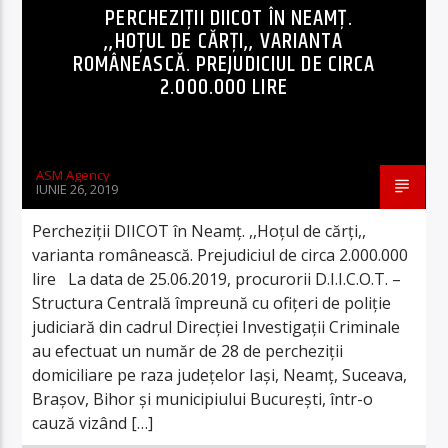
PERCHEZIȚII DIICOT ÎN NEAMȚ.
,,HOȚUL DE CĂRȚI,, VARIANTA
ROMÂNEASCĂ. PREJUDICIUL DE CIRCA
2.000.000 LIRE
ASM Agency
IUNIE 26, 2019
Percheziții DIICOT în Neamț. ,,Hoțul de cărți,,
varianta românească. Prejudiciul de circa 2.000.000
lire La data de 25.06.2019, procurorii D.I.I.C.O.T. –
Structura Centrală împreună cu ofiţeri de poliţie
judiciară din cadrul Direcţiei Investigaţii Criminale
au efectuat un număr de 28 de percheziții
domiciliare pe raza județelor Iași, Neamț, Suceava,
Brașov, Bihor și municipiului București, într-o
cauză vizând […]