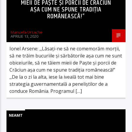
MIEII DE PAȘTE ȘI PORCII DE CRĂCIUN
AȘA CUM NE SPUNE TRADIȚIA
ROMÂNEASCĂ!”
Manuela Ursache
APRILIE 13, 2020
Ionel Arsene: ,,Lăsați-ne să ne comemorăm morții,
să ne trăim bucuriile și sărbătorile așa cum ne sunt
obiceiurile, să ne tăiem mieii de Paște și porcii de
Crăciun așa cum ne spune tradiția românească!”
,,De la o zi la alta, iese la iveală tot mai bine
strategia guvernamentală a peneliștilor de a
conduce România. Programul […]
NEAMT