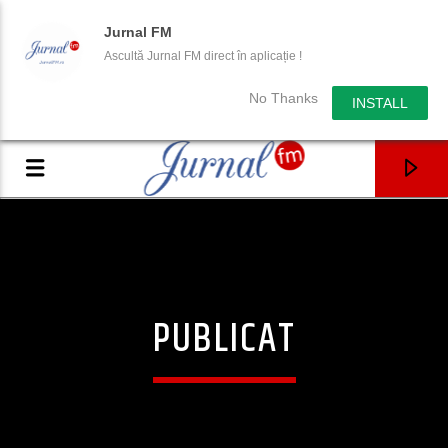
Jurnal FM
Ascultă Jurnal FM direct în aplicație !
No Thanks
INSTALL
PUBLICAT