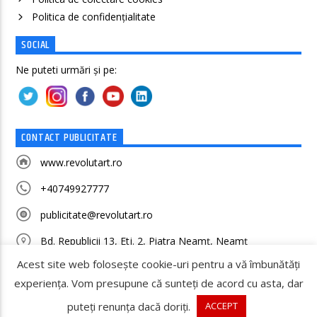
Politica de confidenţialitate
SOCIAL
Ne puteti urmări și pe:
CONTACT PUBLICITATE
www.revolutart.ro
+40749927777
publicitate@revolutart.ro
Bd. Republicii 13, Etj. 2, Piatra Neamț, Neamț
Acest site web folosește cookie-uri pentru a vă îmbunătăți
experiența. Vom presupune că sunteți de acord cu asta, dar
puteți renunța dacă doriți.
ACCEPT