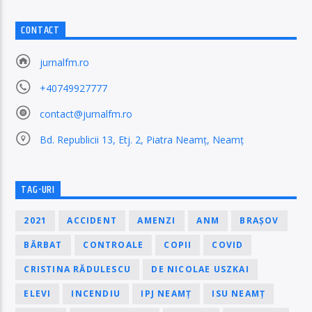
CONTACT
jurnalfm.ro
+40749927777
contact@jurnalfm.ro
Bd. Republicii 13, Etj. 2, Piatra Neamț, Neamț
TAG-URI
2021
ACCIDENT
AMENZI
ANM
BRAȘOV
BĂRBAT
CONTROALE
COPII
COVID
CRISTINA RĂDULESCU
DE NICOLAE USZKAI
ELEVI
INCENDIU
IPJ NEAMȚ
ISU NEAMȚ