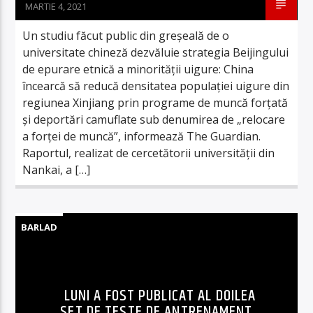
MARTIE 4, 2021
Un studiu făcut public din greșeală de o
universitate chineză dezvăluie strategia Beijingului
de epurare etnică a minorității uigure: China
încearcă să reducă densitatea populației uigure din
regiunea Xinjiang prin programe de muncă forțată
și deportări camuflate sub denumirea de „relocare
a forței de muncă”, informează The Guardian.
Raportul, realizat de cercetătorii universității din
Nankai, a […]
BARLAD
LUNI A FOST PUBLICAT AL DOILEA
SET DE TESTE DE ANTRENAMENT