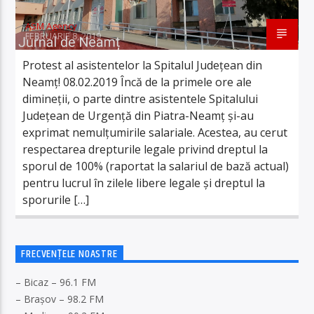
ASM Agency
FEBRUARIE 8, 2019
Protest al asistentelor la Spitalul Județean din
Neamț! 08.02.2019 Încă de la primele ore ale
dimineții, o parte dintre asistentele Spitalului
Județean de Urgență din Piatra-Neamț și-au
exprimat nemulțumirile salariale. Acestea, au cerut
respectarea drepturile legale privind dreptul la
sporul de 100% (raportat la salariul de bază actual)
pentru lucrul în zilele libere legale și dreptul la
sporurile […]
FRECVENȚELE NOASTRE
– Bicaz – 96.1 FM
– Brașov – 98.2 FM