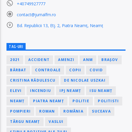
+40749927777
contact@jurnalfm.ro
Bd. Republicii 13, Etj. 2, Piatra Neamț, Neamț
TAG-URI
2021
ACCIDENT
AMENZI
ANM
BRAȘOV
BĂRBAT
CONTROALE
COPII
COVID
CRISTINA RĂDULESCU
DE NICOLAE USZKAI
ELEVI
INCENDIU
IPJ NEAMȚ
ISU NEAMȚ
NEAMȚ
PIATRA NEAMȚ
POLITIE
POLITISTI
POMPIERI
ROMAN
ROMÂNIA
SUCEAVA
TÂRGU NEAMȚ
VASLUI
ȘTIRILE POZITIVE ALE ZILEI