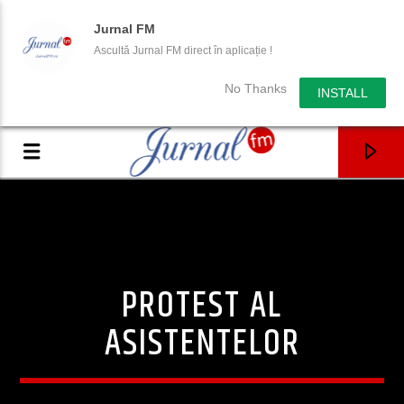
Jurnal FM
Ascultă Jurnal FM direct în aplicație !
No Thanks
INSTALL
PROTEST AL
ASISTENTELOR