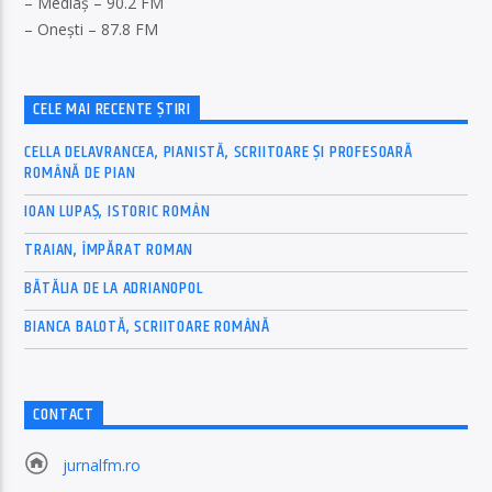
– Mediaș – 90.2 FM
– Onești – 87.8 FM
CELE MAI RECENTE ȘTIRI
CELLA DELAVRANCEA, PIANISTĂ, SCRIITOARE ȘI PROFESOARĂ
ROMÂNĂ DE PIAN
IOAN LUPAȘ, ISTORIC ROMÂN
TRAIAN, ÎMPĂRAT ROMAN
BĂTĂLIA DE LA ADRIANOPOL
BIANCA BALOTĂ, SCRIITOARE ROMÂNĂ
CONTACT
jurnalfm.ro