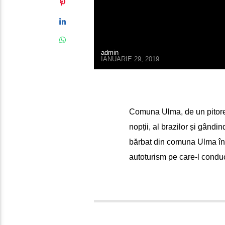
admin
IANUARIE 29, 2019
Comuna Ulma, de un pitoresc
nopții, al brazilor și gând
bărbat din comuna Ulma în 
autoturism pe care-l conduc