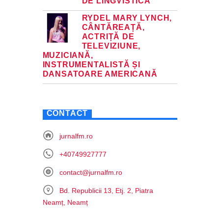
DE LINGVISTICĂ
RYDEL MARY LYNCH,
CÂNTĂREAȚĂ,
ACTRIȚĂ DE
TELEVIZIUNE,
MUZICIANĂ,
INSTRUMENTALISTĂ ȘI
DANSATOARE AMERICANĂ
CONTACT
jurnalfm.ro
+40749927777
contact@jurnalfm.ro
Bd. Republicii 13, Etj. 2, Piatra
Neamț, Neamț