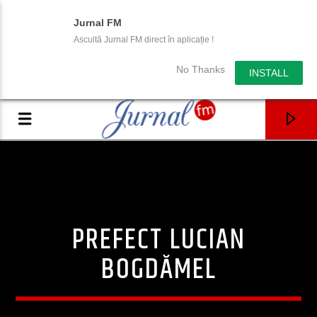
Jurnal FM
Ascultă Jurnal FM direct în aplicație !
No Thanks
INSTALL
PREFECT LUCIAN
BOGDĂMEL