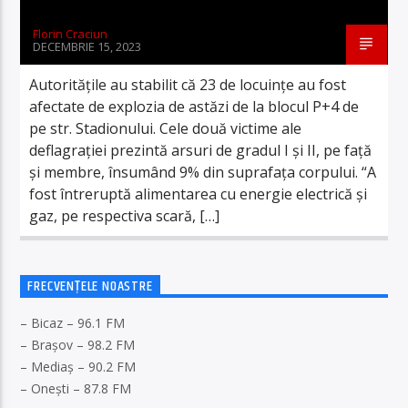
Florin Craciun
DECEMBRIE 15, 2023
Autoritățile au stabilit că 23 de locuințe au fost
afectate de explozia de astăzi de la blocul P+4 de
pe str. Stadionului. Cele două victime ale
deflagrației prezintă arsuri de gradul I şi II, pe față
şi membre, însumând 9% din suprafața corpului. “A
fost întreruptă alimentarea cu energie electrică şi
gaz, pe respectiva scară, […]
FRECVENȚELE NOASTRE
– Bicaz – 96.1 FM
– Brașov – 98.2 FM
– Mediaș – 90.2 FM
– Onești – 87.8 FM