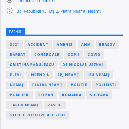
contact@jurnalfm.ro
Bd. Republicii 13, Etj. 2, Piatra Neamț, Neamț
TAG-URI
2021
ACCIDENT
AMENZI
ANM
BRAȘOV
BĂRBAT
CONTROALE
COPII
COVID
CRISTINA RĂDULESCU
DE NICOLAE USZKAI
ELEVI
INCENDIU
IPJ NEAMȚ
ISU NEAMȚ
NEAMȚ
PIATRA NEAMȚ
POLITIE
POLITISTI
POMPIERI
ROMAN
ROMÂNIA
SUCEAVA
TÂRGU NEAMȚ
VASLUI
ȘTIRILE POZITIVE ALE ZILEI