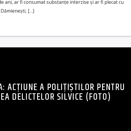
de ani, ar fi consumat substanțe interzise și ar fi plecat cu
Dămienești, […]
: ACȚIUNE A POLIȚIȘTILOR PENTRU
A DELICTELOR SILVICE (FOTO)