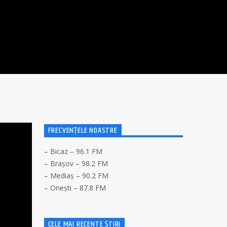
FRECVENȚELE NOASTRE
– Bicaz – 96.1 FM
– Brașov – 98.2 FM
– Mediaș – 90.2 FM
– Onești – 87.8 FM
CELE MAI RECENTE ȘTIRI