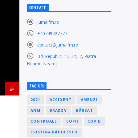
CONTACT
jurnalfm.ro
+40749927777
contact@jurnalfm.ro
Bd. Republicii 13, Etj. 2, Piatra
Neamț, Neamț
TAG-URI
2021
ACCIDENT
AMENZI
ANM
BRAȘOV
BĂRBAT
CONTROALE
COPII
COVID
CRISTINA RĂDULESCU