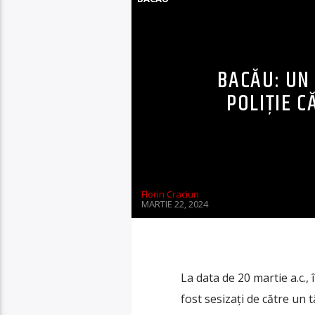
BACĂU: UN
POLIȚIE C
Florin Craciun
MARTIE 22, 2024
La data de 20 martie a.c., î
fost sesizați de către un 