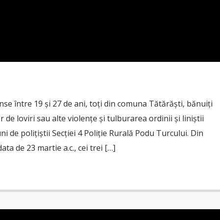
nse între 19 și 27 de ani, toți din comuna Tătărăști, bănuiți
de loviri sau alte violențe și tulburarea ordinii și liniștii
uni de polițiștii Secției 4 Poliție Rurală Podu Turcului. Din
data de 23 martie a.c., cei trei […]