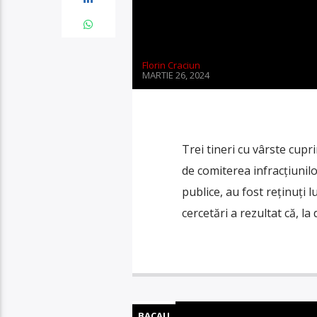
Florin Craciun
MARTIE 26, 2024
Trei tineri cu vârste cupri
de comiterea infracțiunilor 
publice, au fost reținuți l
cercetări a rezultat că, la 
BACAU