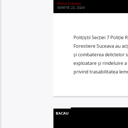
Florin Craciun
MARTIE 22, 2024
Polițiștii Secției 7 Poliție
Forestiere Suceava au ac
și combaterea delictelor si
exploatare și rindeluire a
privind trasabilitatea lemn
BACAU