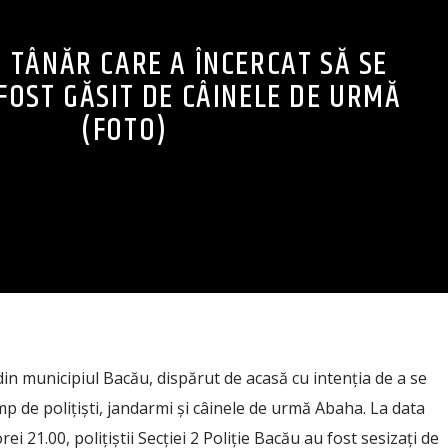
 TÂNĂR CARE A ÎNCERCAT SĂ SE
FOST GĂSIT DE CÂINELE DE URMĂ
(FOTO)
in municipiul Bacău, dispărut de acasă cu intenția de a se
imp de polițiști, jandarmi și câinele de urmă Abaha. La data
orei 21.00, poliţiştii Secției 2 Poliție Bacău au fost sesizaţi de