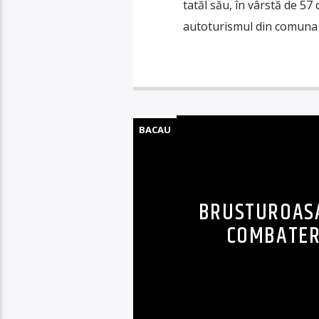
tatăl său, în vârstă de 57 
autoturismul din comuna 
BACAU
BRUSTUROASA
COMBATERE