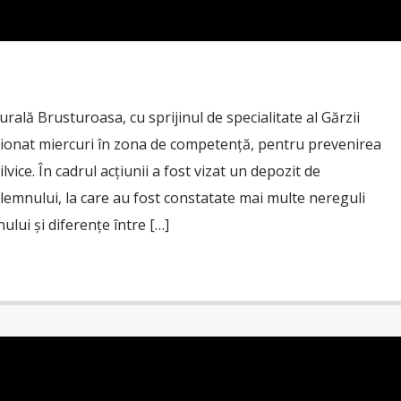
 Rurală Brusturoasa, cu sprijinul de specialitate al Gărzii
ţionat miercuri în zona de competență, pentru prevenirea
lvice. În cadrul acțiunii a fost vizat un depozit de
 lemnului, la care au fost constatate mai multe nereguli
ului și diferențe între […]