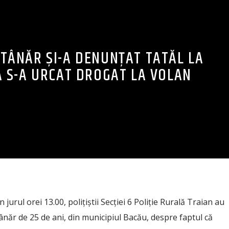
 TÂNĂR ȘI-A DENUNȚAT TATĂL LA
Ă S-A URCAT DROGAT LA VOLAN
n jurul orei 13.00, polițiștii Secției 6 Poliție Rurală Traian au
tânăr de 25 de ani, din municipiul Bacău, despre faptul că