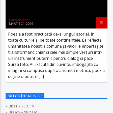
Carmen Vintu
MARTIE 21, 2026
Poezia a fost practicată de-a lungul istoriei, în
toate culturile și pe toate continentele. Ea reflectă
umanitatea noastră comună și valorile împărtășite,
transformând chiar și cele mai simple versuri într-
un instrument puternic pentru dialog și pace.
Sursa foto: AI „Făcută din cuvinte, îmbogățită cu
imagini și compusă după o anumită metrică, poezia
deține o putere […]
FRECVENȚELE NOASTRE
– Bicaz – 96.1 FM
– Brașov – 98.2 FM