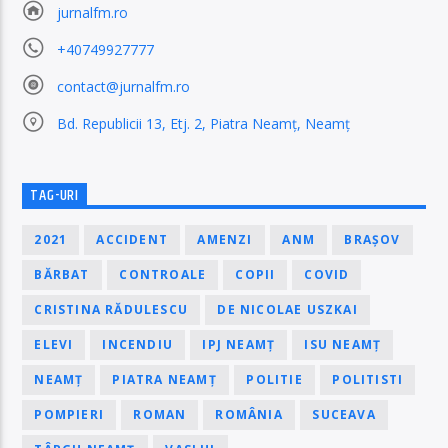
jurnalfm.ro
+40749927777
contact@jurnalfm.ro
Bd. Republicii 13, Etj. 2, Piatra Neamț, Neamț
TAG-URI
2021
ACCIDENT
AMENZI
ANM
BRAȘOV
BĂRBAT
CONTROALE
COPII
COVID
CRISTINA RĂDULESCU
DE NICOLAE USZKAI
ELEVI
INCENDIU
IPJ NEAMȚ
ISU NEAMȚ
NEAMȚ
PIATRA NEAMȚ
POLITIE
POLITISTI
POMPIERI
ROMAN
ROMÂNIA
SUCEAVA