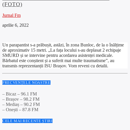
(FOTO)
Jurnal Fm
aprilie 6, 2022
Un parapantist s-a prăbușit, astăzi, în zona Bunloc, de la o înălțime
de aproximativ 15 metri. „La fața locului s-au deplasat 2 echipaje
SMURD și se intervine pentru acordarea asistenței medicale.
Bărbatul este conștient și a suferit mai multe traumatisme”, au
transmis reprezentanții ISU Brașov. Vom reveni cu detalii.
FRECVENȚELE NOASTRE
– Bicaz – 96.1 FM
– Brașov – 98.2 FM
– Mediaș – 90.2 FM
– Onești – 87.8 FM
CELE MAI RECENTE ȘTIRI