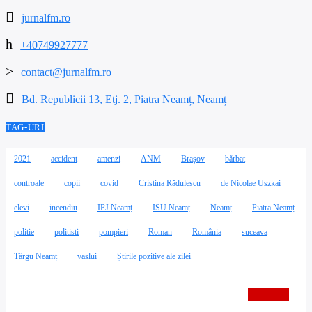
jurnalfm.ro
+40749927777
contact@jurnalfm.ro
Bd. Republicii 13, Etj. 2, Piatra Neamț, Neamț
TAG-URI
2021
accident
amenzi
ANM
Brașov
bărbat
controale
copii
covid
Cristina Rădulescu
de Nicolae Uszkai
elevi
incendiu
IPJ Neamț
ISU Neamț
Neamț
Piatra Neamț
politie
politisti
pompieri
Roman
România
suceava
Târgu Neamț
vaslui
Știrile pozitive ale zilei
PAGINI
1