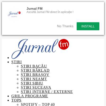
Jurnal FM
Ascultă Jurnal FM direct în aplicație !
No Thanks
INSTALL
ȘTIRI
ȘTIRI BACĂU
ȘTIRI BÂRLAD
ȘTIRI BRAȘOV
ȘTIRI NEAMȚ
ȘTIRI SIBIU
ȘTIRI SUCEAVA
STIRI INTERNE / EXTERNE
GRILA PROGRAME
TOPS
SPOTIFY – TOP 40