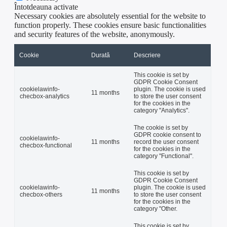
Întotdeauna activate
Necessary cookies are absolutely essential for the website to
function properly. These cookies ensure basic functionalities
and security features of the website, anonymously.
Cookie
Durată
Descriere
This cookie is set by
GDPR Cookie Consent
cookielawinfo-
plugin. The cookie is used
11 months
checbox-analytics
to store the user consent
for the cookies in the
category "Analytics".
The cookie is set by
GDPR cookie consent to
cookielawinfo-
11 months
record the user consent
checbox-functional
for the cookies in the
category "Functional".
This cookie is set by
GDPR Cookie Consent
cookielawinfo-
plugin. The cookie is used
11 months
checbox-others
to store the user consent
for the cookies in the
category "Other.
This cookie is set by