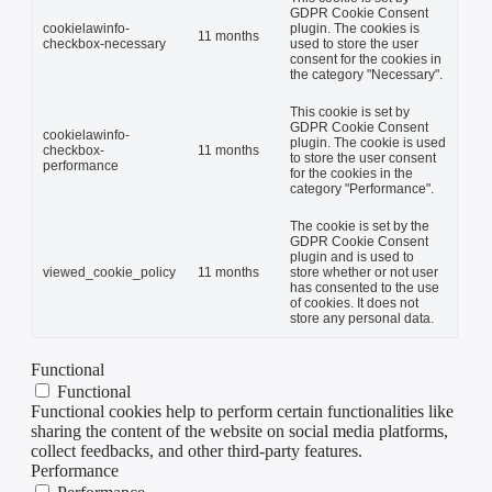
GDPR Cookie Consent
cookielawinfo-
plugin. The cookies is
11 months
checkbox-necessary
used to store the user
consent for the cookies in
the category "Necessary".
This cookie is set by
GDPR Cookie Consent
cookielawinfo-
plugin. The cookie is used
checkbox-
11 months
to store the user consent
performance
for the cookies in the
category "Performance".
The cookie is set by the
GDPR Cookie Consent
plugin and is used to
viewed_cookie_policy
11 months
store whether or not user
has consented to the use
of cookies. It does not
store any personal data.
Functional
Functional
Functional cookies help to perform certain functionalities like
sharing the content of the website on social media platforms,
collect feedbacks, and other third-party features.
Performance