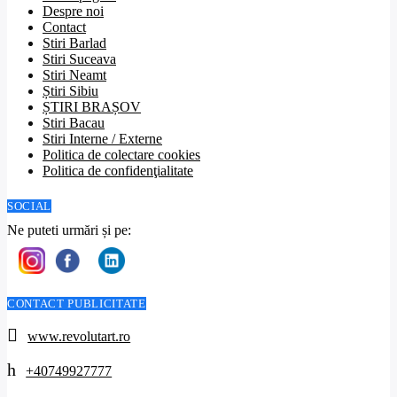
Despre noi
Contact
Stiri Barlad
Stiri Suceava
Stiri Neamt
Știri Sibiu
ȘTIRI BRAȘOV
Stiri Bacau
Stiri Interne / Externe
Politica de colectare cookies
Politica de confidenţialitate
SOCIAL
Ne puteti urmări și pe:
CONTACT PUBLICITATE
www.revolutart.ro
+40749927777