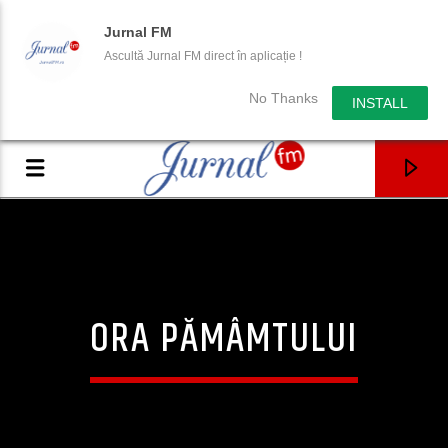
Jurnal FM
Ascultă Jurnal FM direct în aplicație !
No Thanks
INSTALL
ORA PĂMÂMTULUI