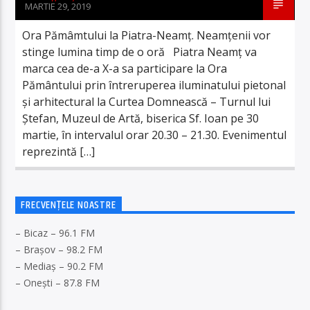
MARTIE 29, 2019
Ora Pămâmtului la Piatra-Neamț. Neamțenii vor
stinge lumina timp de o oră Piatra Neamţ va
marca cea de-a X-a sa participare la Ora
Pământului prin întreruperea iluminatului pietonal
şi arhitectural la Curtea Domnească – Turnul lui
Ştefan, Muzeul de Artă, biserica Sf. Ioan pe 30
martie, în intervalul orar 20.30 – 21.30. Evenimentul
reprezintă […]
FRECVENȚELE NOASTRE
– Bicaz – 96.1 FM
– Brașov – 98.2 FM
– Mediaș – 90.2 FM
– Onești – 87.8 FM