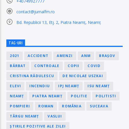
+40749927777
contact@jurnalfm.ro
Bd. Republicii 13, Etj. 2, Piatra Neamț, Neamț
TAG-URI
2021
ACCIDENT
AMENZI
ANM
BRAȘOV
BĂRBAT
CONTROALE
COPII
COVID
CRISTINA RĂDULESCU
DE NICOLAE USZKAI
ELEVI
INCENDIU
IPJ NEAMȚ
ISU NEAMȚ
NEAMȚ
PIATRA NEAMȚ
POLITIE
POLITISTI
POMPIERI
ROMAN
ROMÂNIA
SUCEAVA
TÂRGU NEAMȚ
VASLUI
ȘTIRILE POZITIVE ALE ZILEI