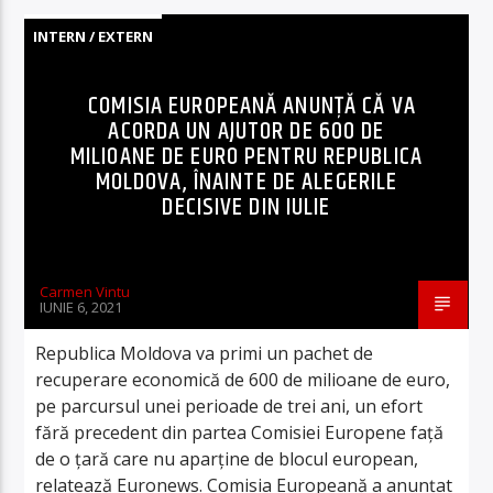
INTERN / EXTERN
COMISIA EUROPEANĂ ANUNȚĂ CĂ VA
ACORDA UN AJUTOR DE 600 DE
MILIOANE DE EURO PENTRU REPUBLICA
MOLDOVA, ÎNAINTE DE ALEGERILE
DECISIVE DIN IULIE
Carmen Vintu
IUNIE 6, 2021
Republica Moldova va primi un pachet de
recuperare economică de 600 de milioane de euro,
pe parcursul unei perioade de trei ani, un efort
fără precedent din partea Comisiei Europene față
de o țară care nu aparține de blocul european,
relatează Euronews. Comisia Europeană a anunțat