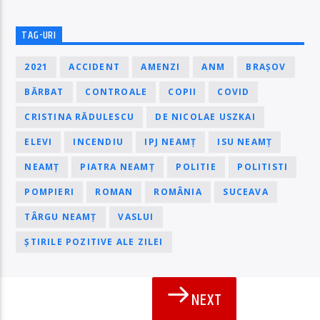
TAG-URI
2021
ACCIDENT
AMENZI
ANM
BRAȘOV
BĂRBAT
CONTROALE
COPII
COVID
CRISTINA RĂDULESCU
DE NICOLAE USZKAI
ELEVI
INCENDIU
IPJ NEAMȚ
ISU NEAMȚ
NEAMȚ
PIATRA NEAMȚ
POLITIE
POLITISTI
POMPIERI
ROMAN
ROMÂNIA
SUCEAVA
TÂRGU NEAMȚ
VASLUI
ȘTIRILE POZITIVE ALE ZILEI
NEXT
PAGINI