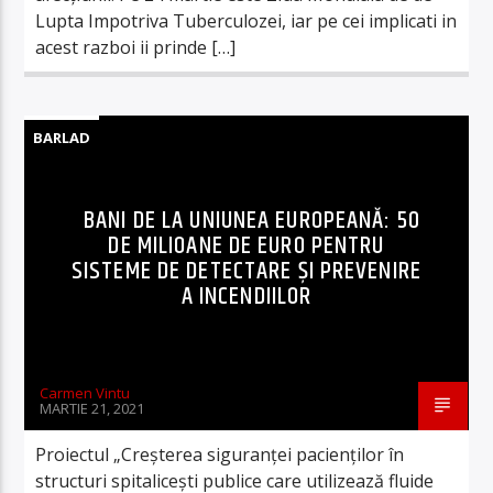
Lupta Impotriva Tuberculozei, iar pe cei implicati in
acest razboi ii prinde […]
BARLAD
BANI DE LA UNIUNEA EUROPEANĂ: 50
DE MILIOANE DE EURO PENTRU
SISTEME DE DETECTARE ȘI PREVENIRE
A INCENDIILOR
Carmen Vintu
MARTIE 21, 2021
Proiectul „Creșterea siguranței pacienților în
structuri spitalicești publice care utilizează fluide