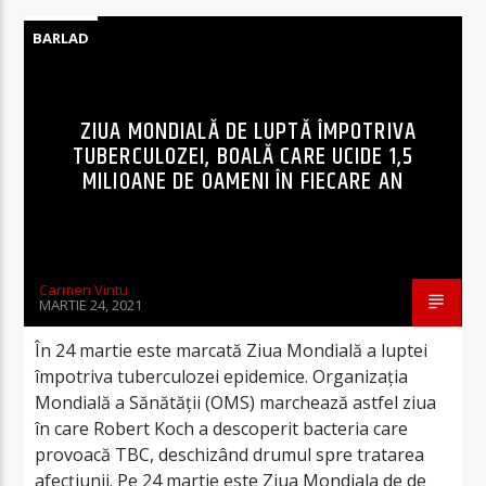
BARLAD
ZIUA MONDIALĂ DE LUPTĂ ÎMPOTRIVA
TUBERCULOZEI, BOALĂ CARE UCIDE 1,5
MILIOANE DE OAMENI ÎN FIECARE AN
Carmen Vintu
MARTIE 24, 2021
În 24 martie este marcată Ziua Mondială a luptei
împotriva tuberculozei epidemice. Organizaţia
Mondială a Sănătăţii (OMS) marchează astfel ziua
în care Robert Koch a descoperit bacteria care
provoacă TBC, deschizând drumul spre tratarea
afecţiunii. Pe 24 martie este Ziua Mondiala de de