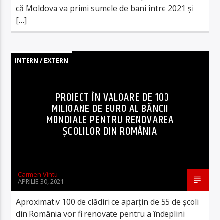
că Moldova va primi sumele de bani între 2021 și
[…]
INTERN / EXTERN
PROIECT ÎN VALOARE DE 100
MILIOANE DE EURO AL BĂNCII
MONDIALE PENTRU RENOVAREA
ȘCOLILOR DIN ROMÂNIA
Carmen Vintu
APRILIE 30, 2021
Aproximativ 100 de clădiri ce aparțin de 55 de școli
din România vor fi renovate pentru a îndeplini