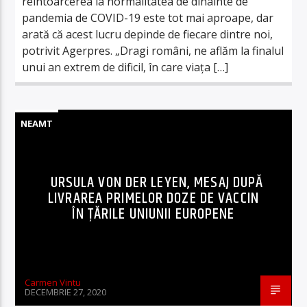
reîntoarcerea la normalitatea de dinainte de
pandemia de COVID-19 este tot mai aproape, dar
arată că acest lucru depinde de fiecare dintre noi,
potrivit Agerpres. „Dragi români, ne aflăm la finalul
unui an extrem de dificil, în care viaţa […]
NEAMT
URSULA VON DER LEYEN, MESAJ DUPĂ
LIVRAREA PRIMELOR DOZE DE VACCIN
ÎN ȚĂRILE UNIUNII EUROPENE
Carmen Vintu
DECEMBRIE 27, 2020