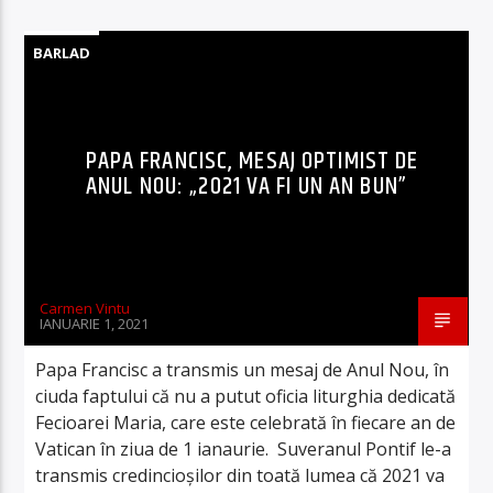
BARLAD
PAPA FRANCISC, MESAJ OPTIMIST DE
ANUL NOU: „2021 VA FI UN AN BUN”
Carmen Vintu
IANUARIE 1, 2021
Papa Francisc a transmis un mesaj de Anul Nou, în
ciuda faptului că nu a putut oficia liturghia dedicată
Fecioarei Maria, care este celebrată în fiecare an de
Vatican în ziua de 1 ianaurie. Suveranul Pontif le-a
transmis credincioșilor din toată lumea că 2021 va