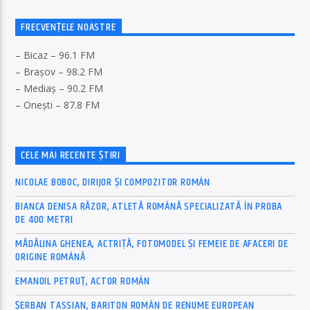
FRECVENȚELE NOASTRE
– Bicaz – 96.1 FM
– Brașov – 98.2 FM
– Mediaș – 90.2 FM
– Onești – 87.8 FM
CELE MAI RECENTE ȘTIRI
NICOLAE BOBOC, DIRIJOR ȘI COMPOZITOR ROMÂN
BIANCA DENISA RĂZOR, ATLETĂ ROMÂNĂ SPECIALIZATĂ ÎN PROBA
DE 400 METRI
MĂDĂLINA GHENEA, ACTRIȚĂ, FOTOMODEL ȘI FEMEIE DE AFACERI DE
ORIGINE ROMÂNĂ
EMANOIL PETRUȚ, ACTOR ROMÂN
ȘERBAN TASSIAN, BARITON ROMÂN DE RENUME EUROPEAN