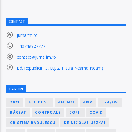
CONTACT
jurnalfm.ro
+40749927777
contact@jurnalfm.ro
Bd. Republicii 13, Etj. 2, Piatra Neamț, Neamț
TAG-URI
2021
ACCIDENT
AMENZI
ANM
BRAȘOV
BĂRBAT
CONTROALE
COPII
COVID
CRISTINA RĂDULESCU
DE NICOLAE USZKAI