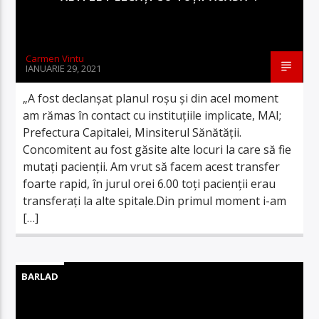
Carmen Vintu
IANUARIE 29, 2021
„A fost declanşat planul roşu şi din acel moment
am rămas în contact cu instituţiile implicate, MAI;
Prefectura Capitalei, Minsiterul Sănătăţii.
Concomitent au fost găsite alte locuri la care să fie
mutaţi pacienţii. Am vrut să facem acest transfer
foarte rapid, în jurul orei 6.00 toţi pacienţii erau
transferaţi la alte spitale.Din primul moment i-am
[…]
BARLAD