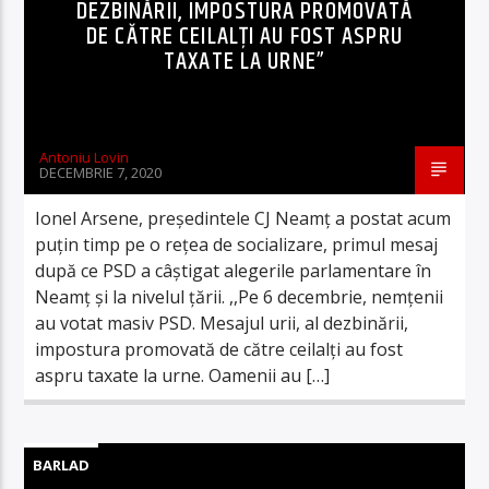
DEZBINĂRII, IMPOSTURA PROMOVATĂ
DE CĂTRE CEILALȚI AU FOST ASPRU
TAXATE LA URNE”
Antoniu Lovin
DECEMBRIE 7, 2020
Ionel Arsene, președintele CJ Neamț a postat acum
puțin timp pe o rețea de socializare, primul mesaj
după ce PSD a câștigat alegerile parlamentare în
Neamț și la nivelul țării. ,,Pe 6 decembrie, nemțenii
au votat masiv PSD. Mesajul urii, al dezbinării,
impostura promovată de către ceilalți au fost
aspru taxate la urne. Oamenii au […]
BARLAD