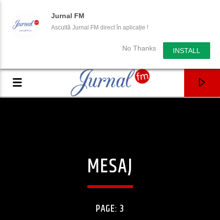
Jurnal FM
Ascultă Jurnal FM direct în aplicație !
No Thanks
INSTALL
MESAJ
PAGE: 3