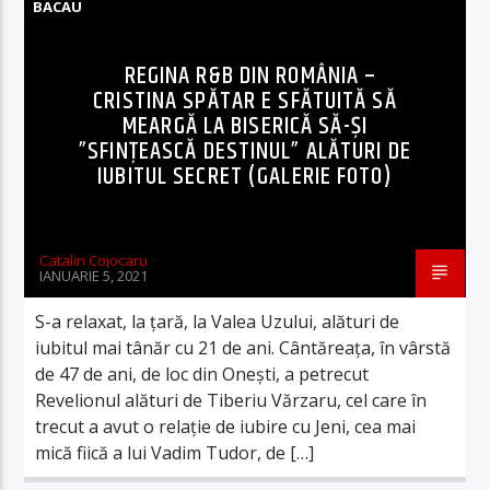
BACAU
REGINA R&B DIN ROMÂNIA –
CRISTINA SPĂTAR E SFĂTUITĂ SĂ
MEARGĂ LA BISERICĂ SĂ-ȘI
”SFINȚEASCĂ DESTINUL” ALĂTURI DE
IUBITUL SECRET (GALERIE FOTO)
Catalin Cojocaru
IANUARIE 5, 2021
S-a relaxat, la țară, la Valea Uzului, alături de
iubitul mai tânăr cu 21 de ani. Cântăreața, în vârstă
de 47 de ani, de loc din Onești, a petrecut
Revelionul alături de Tiberiu Vărzaru, cel care în
trecut a avut o relație de iubire cu Jeni, cea mai
mică fiică a lui Vadim Tudor, de […]