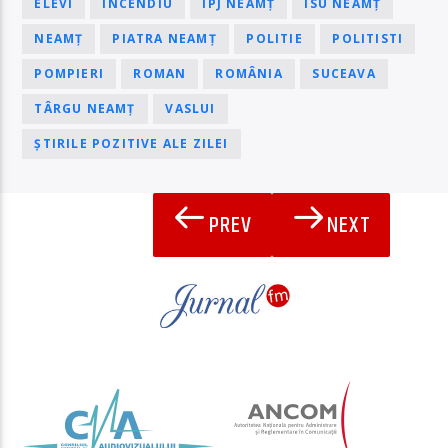
ELEVI
INCENDIU
IPJ NEAMȚ
ISU NEAMȚ
NEAMȚ
PIATRA NEAMȚ
POLITIE
POLITISTI
POMPIERI
ROMAN
ROMÂNIA
SUCEAVA
TÂRGU NEAMȚ
VASLUI
ȘTIRILE POZITIVE ALE ZILEI
PREV
NEXT
PAGINI