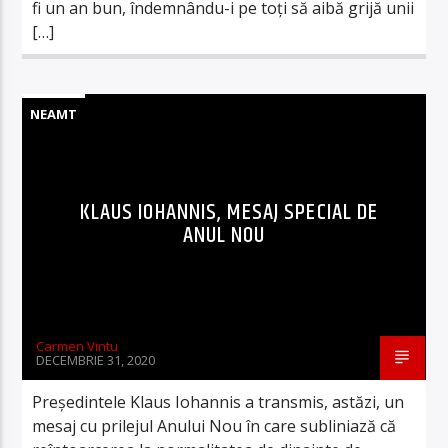
fi un an bun, îndemnându-i pe toți să aibă grijă unii
[…]
NEAMT
KLAUS IOHANNIS, MESAJ SPECIAL DE
ANUL NOU
Carmen Vintu
DECEMBRIE 31, 2020
Preşedintele Klaus Iohannis a transmis, astăzi, un
mesaj cu prilejul Anului Nou în care subliniază că