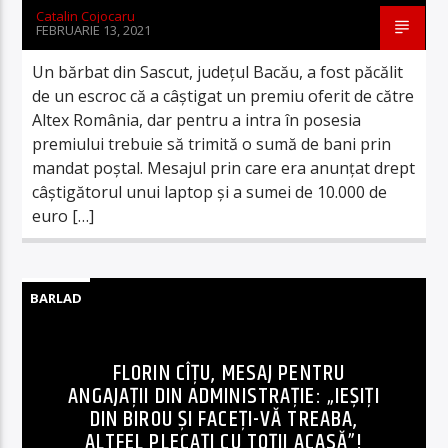
Catalin Cojocaru
FEBRUARIE 13, 2021
Un bărbat din Sascut, judeţul Bacău, a fost păcălit
de un escroc că a câştigat un premiu oferit de către
Altex România, dar pentru a intra în posesia
premiului trebuie să trimită o sumă de bani prin
mandat poştal. Mesajul prin care era anunţat drept
câştigătorul unui laptop şi a sumei de 10.000 de
euro […]
BARLAD
FLORIN CÎŢU, MESAJ PENTRU
ANGAJAȚII DIN ADMINISTRAȚIE: „IEŞIȚI
DIN BIROU ŞI FACEŢI-VĂ TREABA,
ALTFEL PLECAŢI CU TOŢII ACASĂ”!