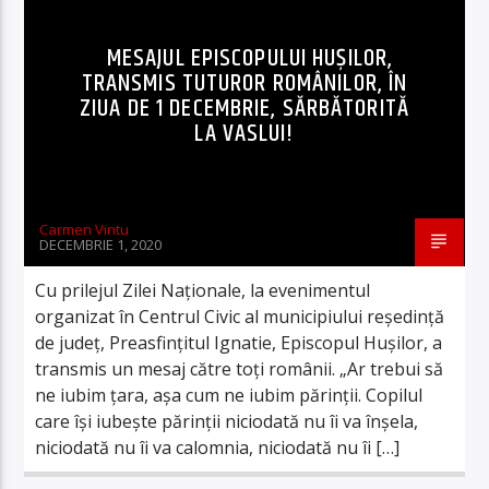
MESAJUL EPISCOPULUI HUȘILOR,
TRANSMIS TUTUROR ROMÂNILOR, ÎN
ZIUA DE 1 DECEMBRIE, SĂRBĂTORITĂ
LA VASLUI!
Carmen Vintu
DECEMBRIE 1, 2020
Cu prilejul Zilei Naționale, la evenimentul
organizat în Centrul Civic al municipiului reședință
de județ, Preasfințitul Ignatie, Episcopul Hușilor, a
transmis un mesaj către toți românii. „Ar trebui să
ne iubim țara, așa cum ne iubim părinții. Copilul
care își iubește părinții niciodată nu îi va înșela,
niciodată nu îi va calomnia, niciodată nu îi […]