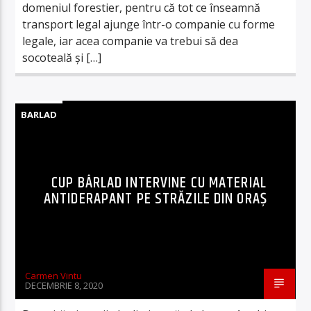
domeniul forestier, pentru că tot ce înseamnă
transport legal ajunge într-o companie cu forme
legale, iar acea companie va trebui să dea
socoteală şi […]
BARLAD
CUP BÂRLAD INTERVINE CU MATERIAL
ANTIDERAPANT PE STRĂZILE DIN ORAȘ
Carmen Vintu
DECEMBRIE 8, 2020