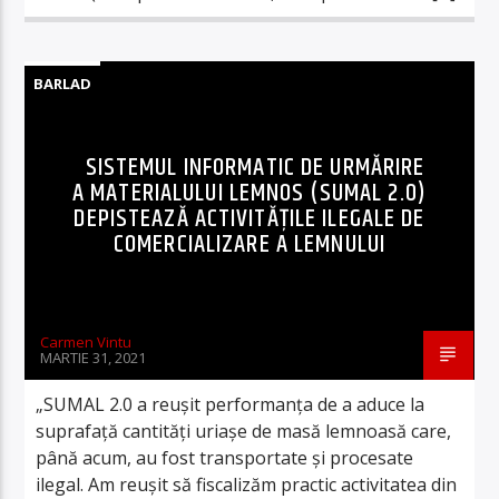
BARLAD
SISTEMUL INFORMATIC DE URMĂRIRE
A MATERIALULUI LEMNOS (SUMAL 2.0)
DEPISTEAZĂ ACTIVITĂȚILE ILEGALE DE
COMERCIALIZARE A LEMNULUI
Carmen Vintu
MARTIE 31, 2021
„SUMAL 2.0 a reuşit performanţa de a aduce la
suprafaţă cantităţi uriaşe de masă lemnoasă care,
până acum, au fost transportate şi procesate
ilegal. Am reuşit să fiscalizăm practic activitatea din