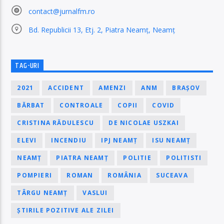
contact@jurnalfm.ro
Bd. Republicii 13, Etj. 2, Piatra Neamț, Neamț
TAG-URI
2021
ACCIDENT
AMENZI
ANM
BRAȘOV
BĂRBAT
CONTROALE
COPII
COVID
CRISTINA RĂDULESCU
DE NICOLAE USZKAI
ELEVI
INCENDIU
IPJ NEAMȚ
ISU NEAMȚ
NEAMȚ
PIATRA NEAMȚ
POLITIE
POLITISTI
POMPIERI
ROMAN
ROMÂNIA
SUCEAVA
TÂRGU NEAMȚ
VASLUI
ȘTIRILE POZITIVE ALE ZILEI