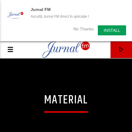
Jurnal FM
Ascultă Jurnal FM direct în aplicație !
No Thanks
INSTALL
MATERIAL