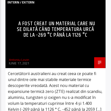
INTERN / EXTERN
A FOST CREAT UN MATERIAL CARE NU
SE DILATĂ CÂND TEMPERATURA URCĂ
DE LA -269 °C PÂNĂ LA 1126 °C
Antoniu Lovin
IUNIE 17, 2021
Cercetătorii australieni au creat ceea ce poate fi
unul dintre cele mai stabile materiale termice
descoperite vreodată. Acest nou material cu
expansiune termică zero (ZTE) realizat din scandiu,
aluminiu, tungsten și oxigen nu s-a modificat în
volum la temperaturi cuprinse între 4 și 1.400
Kelvin (-269 până la 1126 ° C, -452 până la 2059 […]