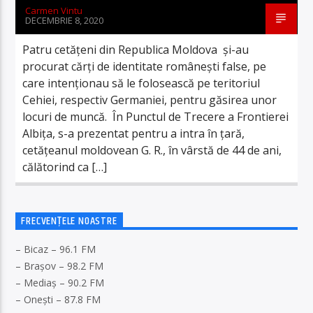
Carmen Vintu
DECEMBRIE 8, 2020
Patru cetățeni din Republica Moldova și-au
procurat cărți de identitate românești false, pe
care intenționau să le folosească pe teritoriul
Cehiei, respectiv Germaniei, pentru găsirea unor
locuri de muncă. În Punctul de Trecere a Frontierei
Albița, s-a prezentat pentru a intra în țară,
cetățeanul moldovean G. R., în vârstă de 44 de ani,
călătorind ca […]
FRECVENȚELE NOASTRE
– Bicaz – 96.1 FM
– Brașov – 98.2 FM
– Mediaș – 90.2 FM
– Onești – 87.8 FM