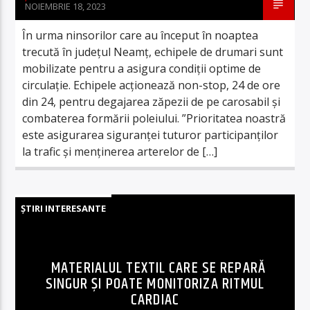
NOIEMBRIE 18, 2023
În urma ninsorilor care au început în noaptea
trecută în județul Neamț, echipele de drumari sunt
mobilizate pentru a asigura condiții optime de
circulație. Echipele acționează non-stop, 24 de ore
din 24, pentru degajarea zăpezii de pe carosabil și
combaterea formării poleiului. ”Prioritatea noastră
este asigurarea siguranței tuturor participanților
la trafic și menținerea arterelor de […]
ȘTIRI INTERESANTE
MATERIALUL TEXTIL CARE SE REPARĂ
SINGUR ȘI POATE MONITORIZA RITMUL
CARDIAC