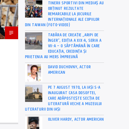
TINERII SPORTIVI DIN MEDIAȘ AU
OBȚINUT REZULTATE
REMARCABILE LA JOCURILE
INTERNAȚIONALE ALE COPIILOR
DIN TAIWAN (FOTO-VIDEO)
TABĂRA DE CREAȚIE „ARIPI DE
ÎNGER”, EDIȚIA A XIX-A, SERIA A
VII-A – O SĂPTĂMÂNĂ ÎN CARE
EDUCAȚIA, CREDINȚA ȘI
PRIETENIA AU MERS ÎMPREUNĂ
DAVID DUCHOVNY, ACTOR
AMERICAN
PE 7 AUGUST 1970, LA IAŞI S-A
INAUGURAT CASA DOSOFTEI,
CARE ADĂPOSTEŞTE SECŢIA DE
LITERATURĂ VECHE A MUZEULUI
LITERATURII DIN IAŞI
OLIVER HARDY, ACTOR AMERICAN