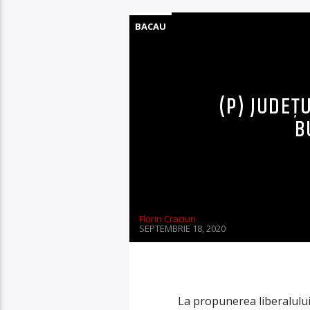
BACAU
(P) JUDEȚ
B
Florin Craciun
SEPTEMBRIE 18, 2020
La propunerea liberalului