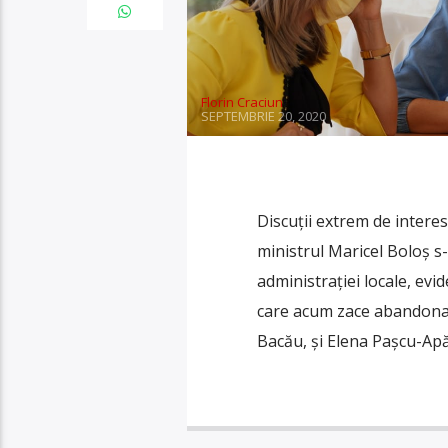
Florin Craciun
SEPTEMBRIE 20, 2020
Discuții extrem de intere
ministrul Maricel Boloș s-
administrației locale, evi
care acum zace abandonat. 
Bacău, și Elena Pașcu-Apă