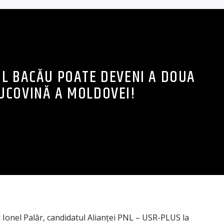
UL BACĂU POATE DEVENI A DOUA
UCOVINĂ A MOLDOVEI!
 Ionel Palăr, candidatul Alianței PNL – USR-PLUS la