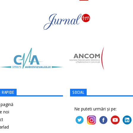
 RAPIDE
SOCIAL
 pagină
Ne puteti urmări și pe:
e noi
ct
Barlad