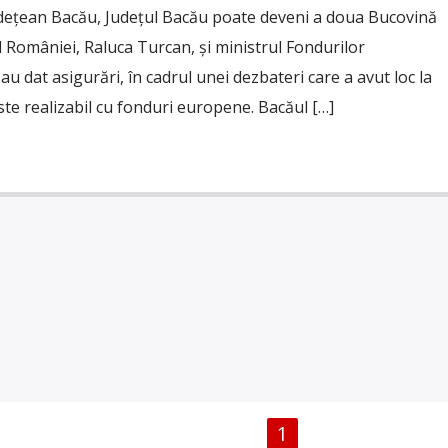
udețean Bacău, Județul Bacău poate deveni a doua Bucovină
 României, Raluca Turcan, și ministrul Fondurilor
u dat asigurări, în cadrul unei dezbateri care a avut loc la
ste realizabil cu fonduri europene. Bacăul […]
PAGINI
1