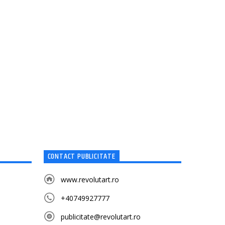
CONTACT PUBLICITATE
www.revolutart.ro
+40749927777
publicitate@revolutart.ro