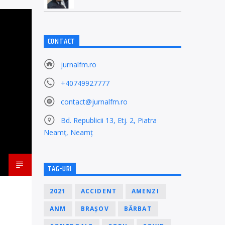
CONTACT
jurnalfm.ro
+40749927777
contact@jurnalfm.ro
Bd. Republicii 13, Etj. 2, Piatra
Neamț, Neamț
TAG-URI
2021
ACCIDENT
AMENZI
ANM
BRAȘOV
BĂRBAT