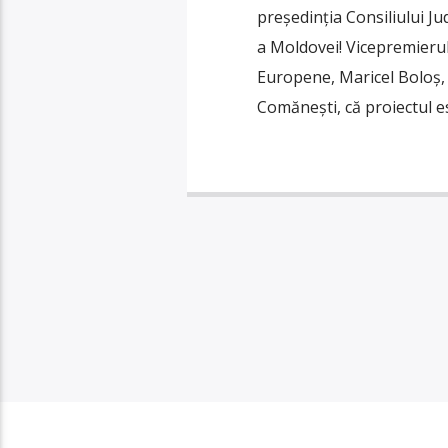
președinția Consiliului J
a Moldovei! Vicepremierul
Europene, Maricel Boloș, a
Comănești, că proiectul e