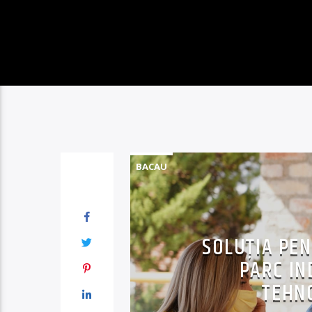
BACAU
SOLUȚIA PE
PARC IN
TEHNO