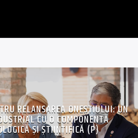
NTRU RELANSAREA ONEȘTIULUI: UN
DUSTRIAL CU O COMPONENTĂ
LOGICĂ ȘI ȘTIINȚIFICĂ (P)