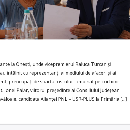
sante la Onești, unde vicepremierul Raluca Turcan și
au întâlnit cu reprezentanți ai mediului de afaceri și ai
dent, preocupați de soarta fostului combinat petrochimic,
Ionel Palăr, viitorul președinte al Consiliului Județean
văloaie, candidata Alianței PNL – USR-PLUS la Primăria […]