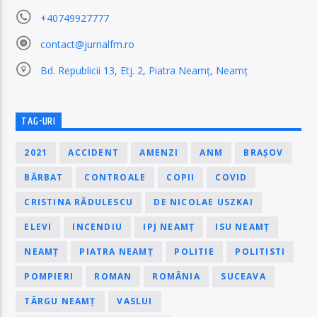
+40749927777
contact@jurnalfm.ro
Bd. Republicii 13, Etj. 2, Piatra Neamț, Neamț
TAG-URI
2021
ACCIDENT
AMENZI
ANM
BRAȘOV
BĂRBAT
CONTROALE
COPII
COVID
CRISTINA RĂDULESCU
DE NICOLAE USZKAI
ELEVI
INCENDIU
IPJ NEAMȚ
ISU NEAMȚ
NEAMȚ
PIATRA NEAMȚ
POLITIE
POLITISTI
POMPIERI
ROMAN
ROMÂNIA
SUCEAVA
TÂRGU NEAMȚ
VASLUI