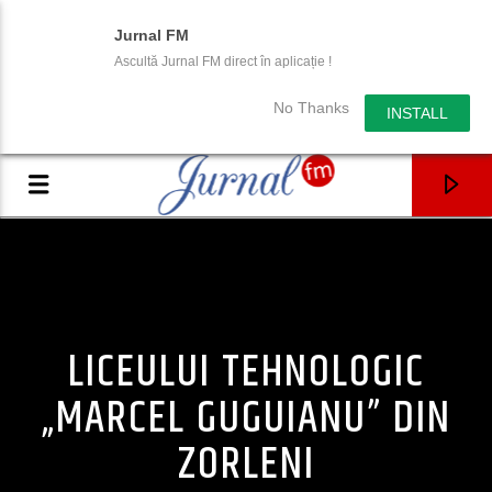
Jurnal FM
Ascultă Jurnal FM direct în aplicație !
No Thanks
INSTALL
LICEULUI TEHNOLOGIC
„MARCEL GUGUIANU” DIN
ZORLENI