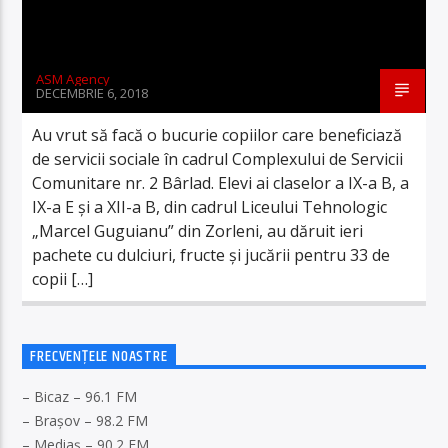
ASM Agency
DECEMBRIE 6, 2018
Au vrut să facă o bucurie copiilor care beneficiază
de servicii sociale în cadrul Complexului de Servicii
Comunitare nr. 2 Bârlad. Elevi ai claselor a IX-a B, a
IX-a E și a XII-a B, din cadrul Liceului Tehnologic
„Marcel Guguianu” din Zorleni, au dăruit ieri
pachete cu dulciuri, fructe și jucării pentru 33 de
copii […]
FRECVENȚELE NOASTRE
– Bicaz – 96.1 FM
– Brașov – 98.2 FM
– Mediaș – 90.2 FM