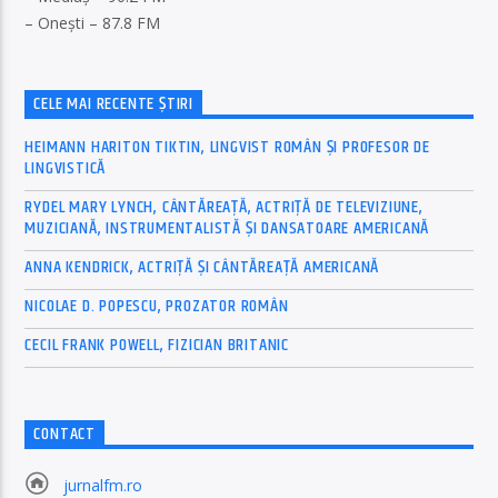
– Onești – 87.8 FM
CELE MAI RECENTE ȘTIRI
HEIMANN HARITON TIKTIN, LINGVIST ROMÂN ȘI PROFESOR DE
LINGVISTICĂ
RYDEL MARY LYNCH, CÂNTĂREAȚĂ, ACTRIȚĂ DE TELEVIZIUNE,
MUZICIANĂ, INSTRUMENTALISTĂ ȘI DANSATOARE AMERICANĂ
ANNA KENDRICK, ACTRIȚĂ ȘI CÂNTĂREAȚĂ AMERICANĂ
NICOLAE D. POPESCU, PROZATOR ROMÂN
CECIL FRANK POWELL, FIZICIAN BRITANIC
CONTACT
jurnalfm.ro