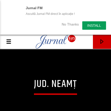
Jurnal FM
Ascultă Jurnal FM direct în aplicație !
No Thanks
INSTALL
JUD. NEAMȚ