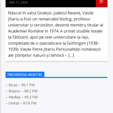
MAI 11, 2026
Născut în satul Giulești, județul Neamț, Vasile
Jitariu a fost un remarcabil biolog, profesor
universitar și cercetător, devenit membru titular al
Academiei Române în 1974. A urmat studiile liceale
la Fălticeni, apoi pe cele universitare la Iași,
completate de o specializare la Göttingen (1938–
1939). Vasile Petre Jitariu Personalități românești
ale științelor naturii și tehnicii – […]
FRECVENȚELE NOASTRE
– Bicaz – 96.1 FM
– Brașov – 98.2 FM
– Mediaș – 90.2 FM
– Onești – 87.8 FM