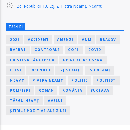
Bd. Republicii 13, Etj. 2, Piatra Neamț, Neamț
TAG-URI
2021
ACCIDENT
AMENZI
ANM
BRAȘOV
BĂRBAT
CONTROALE
COPII
COVID
CRISTINA RĂDULESCU
DE NICOLAE USZKAI
ELEVI
INCENDIU
IPJ NEAMȚ
ISU NEAMȚ
NEAMȚ
PIATRA NEAMȚ
POLITIE
POLITISTI
POMPIERI
ROMAN
ROMÂNIA
SUCEAVA
TÂRGU NEAMȚ
VASLUI
ȘTIRILE POZITIVE ALE ZILEI