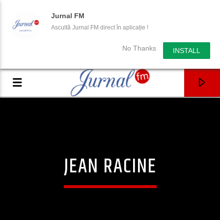
Jurnal FM
Ascultă Jurnal FM direct în aplicație !
No Thanks
INSTALL
JEAN RACINE