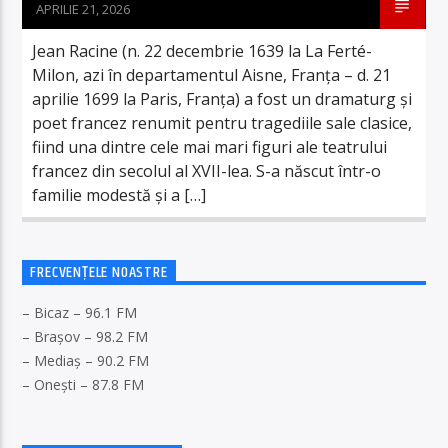
APRILIE 21, 2026
Jean Racine (n. 22 decembrie 1639 la La Ferté-
Milon, azi în departamentul Aisne, Franța – d. 21
aprilie 1699 la Paris, Franța) a fost un dramaturg și
poet francez renumit pentru tragediile sale clasice,
fiind una dintre cele mai mari figuri ale teatrului
francez din secolul al XVII-lea. S-a născut într-o
familie modestă și a […]
FRECVENȚELE NOASTRE
– Bicaz – 96.1 FM
– Brașov – 98.2 FM
– Mediaș – 90.2 FM
– Onești – 87.8 FM