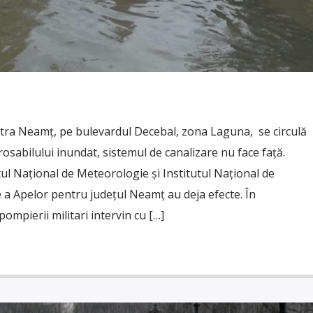
tra Neamț, pe bulevardul Decebal, zona Laguna, se circulă
arosabilului inundat, sistemul de canalizare nu face față.
tul Național de Meteorologie și Institutul Național de
 a Apelor pentru județul Neamț au deja efecte. În
ompierii militari intervin cu […]