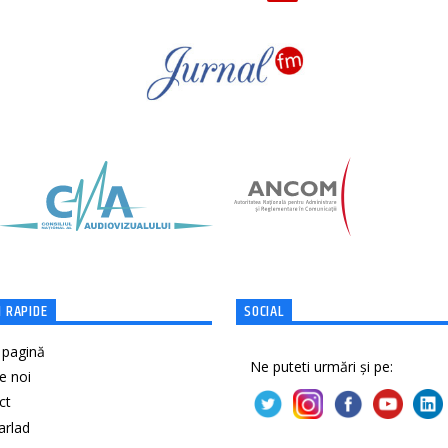
 RAPIDE
SOCIAL
 pagină
Ne puteti urmări și pe:
e noi
ct
Barlad