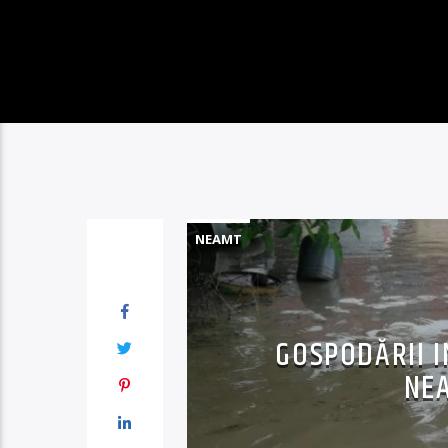
NEAMT
GOSPODĂRII 
NEA