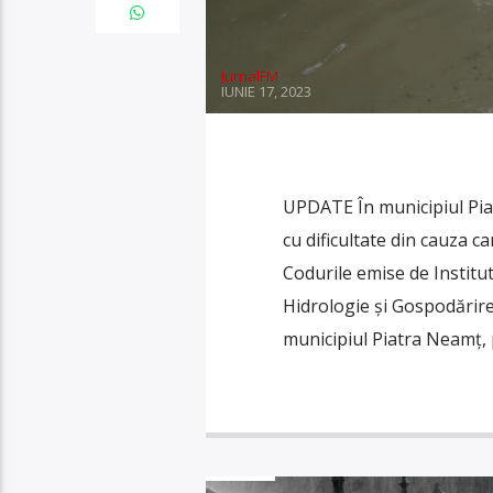
JurnalFM
IUNIE 17, 2023
UPDATE În municipiul Pia
cu dificultate din cauza c
Codurile emise de Institu
Hidrologie și Gospodărire
municipiul Piatra Neamț, p