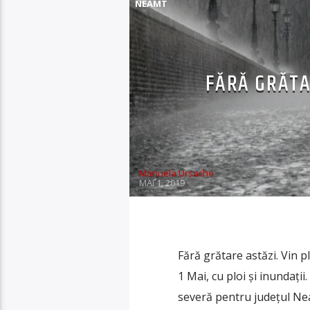
NEAMT
FĂRĂ GRĂTAR
Manuela Ursache
MAI 1, 2019
Fără grătare astăzi. Vin p
1 Mai, cu ploi și inundați
severă pentru județul Nea