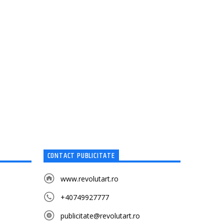
CONTACT PUBLICITATE
www.revolutart.ro
+40749927777
publicitate@revolutart.ro