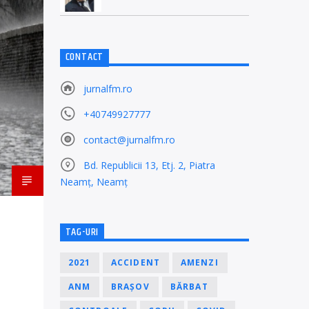
CONTACT
jurnalfm.ro
+40749927777
contact@jurnalfm.ro
Bd. Republicii 13, Etj. 2, Piatra
Neamț, Neamț
TAG-URI
2021
ACCIDENT
AMENZI
ANM
BRAȘOV
BĂRBAT