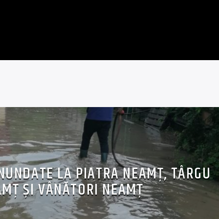
INUNDATE LA PIATRA NEAMȚ, TÂRGU
MȚ ȘI VÂNĂTORI NEAMȚ