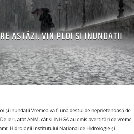
E ASTĂZI. VIN PLOI ȘI INUNDAȚII
loi și inundații Vremea va fi una destul de neprietenoasă de
i. De ieri, atât ANM, cât și INHGA au emis avertizări de vreme
mț. Hidrologii Institutului Naţional de Hidrologie şi