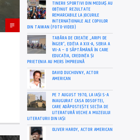
TINERII SPORTIVI DIN MEDIAȘ AU
OBȚINUT REZULTATE
REMARCABILE LA JOCURILE
INTERNAȚIONALE ALE COPIILOR
DIN TAIWAN (FOTO-VIDEO)
TABĂRA DE CREAȚIE „ARIPI DE
ÎNGER”, EDIȚIA A XIX-A, SERIA A
VII-A – O SĂPTĂMÂNĂ ÎN CARE
EDUCAȚIA, CREDINȚA ȘI
PRIETENIA AU MERS ÎMPREUNĂ
DAVID DUCHOVNY, ACTOR
AMERICAN
PE 7 AUGUST 1970, LA IAŞI S-A
INAUGURAT CASA DOSOFTEI,
CARE ADĂPOSTEŞTE SECŢIA DE
LITERATURĂ VECHE A MUZEULUI
LITERATURII DIN IAŞI
OLIVER HARDY, ACTOR AMERICAN