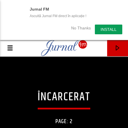
Jurnal FM
Ascultă Jurnal FM direct în aplicație !
No Thanks
INSTALL
ÎNCARCERAT
PAGE: 2