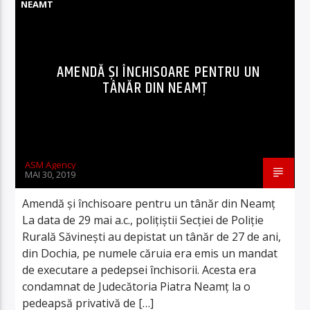
NEAMT
AMENDĂ ȘI ÎNCHISOARE PENTRU UN
TÂNĂR DIN NEAMȚ
ASM Agency
MAI 30, 2019
Amendă și închisoare pentru un tânăr din Neamț
La data de 29 mai a.c., polițiștii Secției de Poliție
Rurală Săvinești au depistat un tânăr de 27 de ani,
din Dochia, pe numele căruia era emis un mandat
de executare a pedepsei închisorii. Acesta era
condamnat de Judecătoria Piatra Neamţ la o
pedeapsă privativă de […]