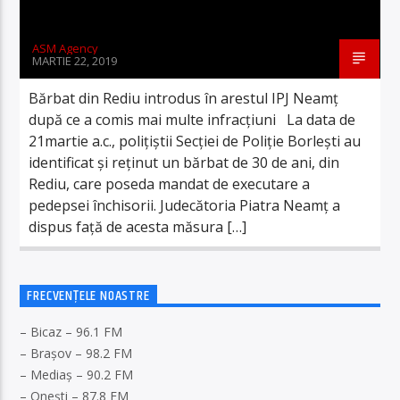
ASM Agency
MARTIE 22, 2019
Bărbat din Rediu introdus în arestul IPJ Neamţ
după ce a comis mai multe infracțiuni La data de
21martie a.c., poliţiştii Secţiei de Poliţie Borleşti au
identificat şi reţinut un bărbat de 30 de ani, din
Rediu, care poseda mandat de executare a
pedepsei închisorii. Judecătoria Piatra Neamţ a
dispus faţă de acesta măsura […]
FRECVENȚELE NOASTRE
– Bicaz – 96.1 FM
– Brașov – 98.2 FM
– Mediaș – 90.2 FM
– Onești – 87.8 FM