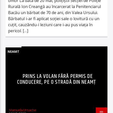
omor La data de 20 mai, polițiștii Secției de Poliție
Rurală Ion Creangă au încarcerat la Penitenciarul
Bacău un bărbat de 70 de ani, din Valea Ursului.
Bărbatul i-ar fi aplicat soției sale o lovitură cu un
cuţit, cauzându-i leziuni care i-au pus viaţa în
pericol. […]
NEAMT
PRINS LA VOLAN FĂRĂ PERMIS DE
CONDUCERE, PE O STRADĂ DIN NEAMȚ
Manuela Ursache