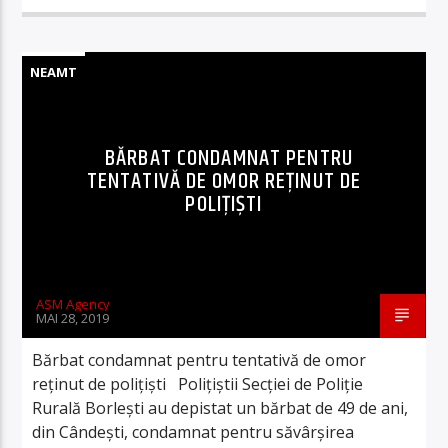
NEAMT
BĂRBAT CONDAMNAT PENTRU
TENTATIVĂ DE OMOR REȚINUT DE
POLIȚIȘTI
ASM Agency
MAI 28, 2019
Bărbat condamnat pentru tentativă de omor
reținut de polițiști Polițiștii Secției de Poliție
Rurală Borlești au depistat un bărbat de 49 de ani,
din Cândești, condamnat pentru săvârşirea