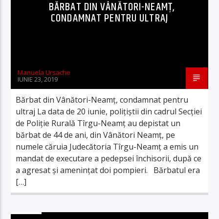
BĂRBAT DIN VÂNĂTORI-NEAMȚ,
CONDAMNAT PENTRU ULTRAJ
Manuela Ursache
IUNIE 23, 2019
Bărbat din Vânători-Neamț, condamnat pentru
ultraj La data de 20 iunie, polițiștii din cadrul Secției
de Poliție Rurală Tîrgu-Neamț au depistat un
bărbat de 44 de ani, din Vânători Neamț, pe
numele căruia Judecătoria Tîrgu-Neamț a emis un
mandat de executare a pedepsei închisorii, după ce
a agresat și amenințat doi pompieri. Bărbatul era
[…]