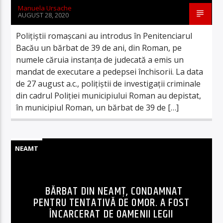
Manuela Ursache
AUGUST 28, 2020
Polițiștii romașcani au introdus în Penitenciarul
Bacău un bărbat de 39 de ani, din Roman, pe
numele căruia instanța de judecată a emis un
mandat de executare a pedepsei închisorii. La data
de 27 august a.c., polițiștii de investigații criminale
din cadrul Poliției municipiului Roman au depistat,
în municipiul Roman, un bărbat de 39 de […]
NEAMT
BĂRBAT DIN NEAMȚ, CONDAMNAT
PENTRU TENTATIVĂ DE OMOR. A FOST
ÎNCARCERAT DE OAMENII LEGII