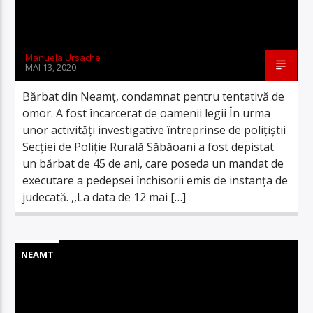
Manuela Ursache
MAI 13, 2020
Bărbat din Neamț, condamnat pentru tentativă de
omor. A fost încarcerat de oamenii legii În urma
unor activități investigative întreprinse de polițiștii
Secției de Poliție Rurală Săbăoani a fost depistat
un bărbat de 45 de ani, care poseda un mandat de
executare a pedepsei închisorii emis de instanța de
judecată. ,,La data de 12 mai […]
NEAMT