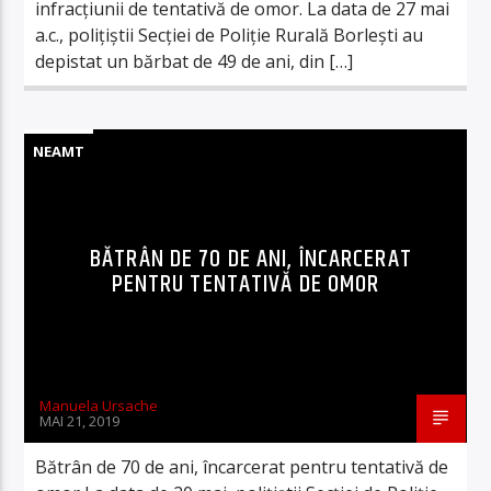
infracţiunii de tentativă de omor. La data de 27 mai
a.c., polițiștii Secției de Poliție Rurală Borlești au
depistat un bărbat de 49 de ani, din […]
NEAMT
BĂTRÂN DE 70 DE ANI, ÎNCARCERAT
PENTRU TENTATIVĂ DE OMOR
Manuela Ursache
MAI 21, 2019
Bătrân de 70 de ani, încarcerat pentru tentativă de