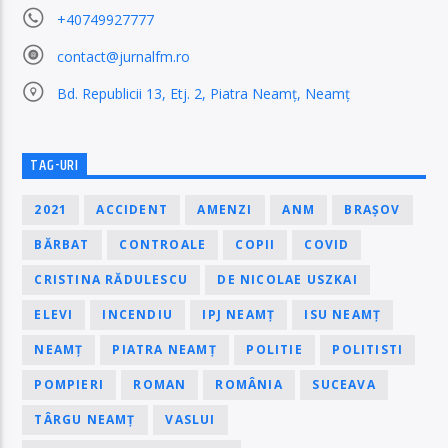
+40749927777
contact@jurnalfm.ro
Bd. Republicii 13, Etj. 2, Piatra Neamț, Neamț
TAG-URI
2021
ACCIDENT
AMENZI
ANM
BRAȘOV
BĂRBAT
CONTROALE
COPII
COVID
CRISTINA RĂDULESCU
DE NICOLAE USZKAI
ELEVI
INCENDIU
IPJ NEAMȚ
ISU NEAMȚ
NEAMȚ
PIATRA NEAMȚ
POLITIE
POLITISTI
POMPIERI
ROMAN
ROMÂNIA
SUCEAVA
TÂRGU NEAMȚ
VASLUI