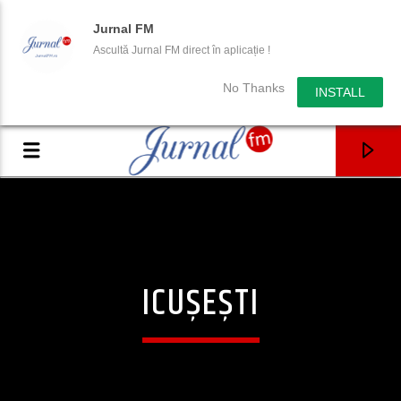
Jurnal FM
Ascultă Jurnal FM direct în aplicație !
No Thanks
INSTALL
ICUȘEȘTI