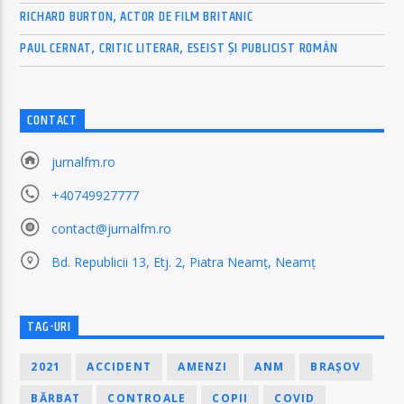
RICHARD BURTON, ACTOR DE FILM BRITANIC
PAUL CERNAT, CRITIC LITERAR, ESEIST ȘI PUBLICIST ROMÂN
CONTACT
jurnalfm.ro
+40749927777
contact@jurnalfm.ro
Bd. Republicii 13, Etj. 2, Piatra Neamț, Neamț
TAG-URI
2021
ACCIDENT
AMENZI
ANM
BRAȘOV
BĂRBAT
CONTROALE
COPII
COVID