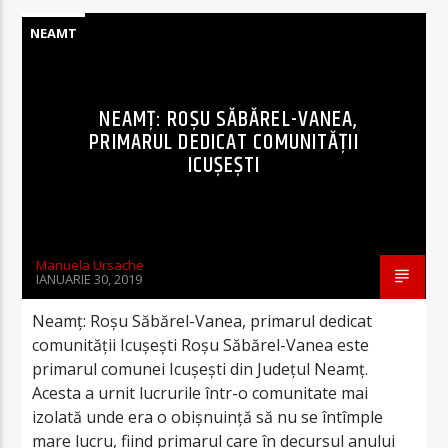
NEAMT
NEAMŢ: ROŞU SĂBĂREL-VANEA,
PRIMARUL DEDICAT COMUNITĂŢII
ICUŞEŞTI
Manuela Ursache
IANUARIE 30, 2019
Neamţ: Roşu Săbărel-Vanea, primarul dedicat
comunităţii Icuşeşti Roşu Săbărel-Vanea este
primarul comunei Icuşeşti din Judeţul Neamţ.
Acesta a urnit lucrurile într-o comunitate mai
izolată unde era o obişnuinţă să nu se întîmple
mare lucru, fiind primarul care în decursul anului