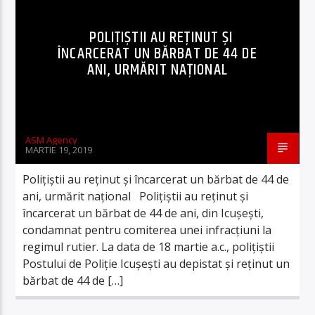
POLIȚIȘTII AU REȚINUT ȘI
ÎNCARCERAT UN BĂRBAT DE 44 DE
ANI, URMĂRIT NAȚIONAL
ASM Agency
MARTIE 19, 2019
Polițiștii au reținut și încarcerat un bărbat de 44 de
ani, urmărit național Polițiștii au reținut și
încarcerat un bărbat de 44 de ani, din Icușești,
condamnat pentru comiterea unei infracțiuni la
regimul rutier. La data de 18 martie a.c., polițiștii
Postului de Poliţie Icuşeşti au depistat și reținut un
bărbat de 44 de […]