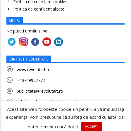
Politica de colectare cookies
Politica de confidenţialitate
SOCIAL
Ne puteti urmări și pe:
CONTACT PUBLICITATE
www.revolutart.ro
+40749927777
publicitate@revolutart.ro
Bd. Republicii 13, Etj. 2, Piatra Neamț, Neamț
Acest site web folosește cookie-uri pentru a vă îmbunătăți
experiența. Vom presupune că sunteți de acord cu asta, dar
puteți renunța dacă doriți.
ACCEPT