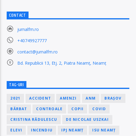
CONTACT
jurnalfm.ro
+40749927777
contact@jurnalfm.ro
Bd. Republicii 13, Etj. 2, Piatra Neamț, Neamț
TAG-URI
2021
ACCIDENT
AMENZI
ANM
BRAȘOV
BĂRBAT
CONTROALE
COPII
COVID
CRISTINA RĂDULESCU
DE NICOLAE USZKAI
ELEVI
INCENDIU
IPJ NEAMȚ
ISU NEAMȚ