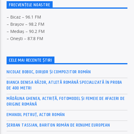
FRECVENȚELE NOASTRE
– Bicaz – 96.1 FM
– Brașov – 98.2 FM
– Mediaș – 90.2 FM
– Onești – 87.8 FM
CELE MAI RECENTE ȘTIRI
NICOLAE BOBOC, DIRIJOR ȘI COMPOZITOR ROMÂN
BIANCA DENISA RĂZOR, ATLETĂ ROMÂNĂ SPECIALIZATĂ ÎN PROBA
DE 400 METRI
MĂDĂLINA GHENEA, ACTRIȚĂ, FOTOMODEL ȘI FEMEIE DE AFACERI DE
ORIGINE ROMÂNĂ
EMANOIL PETRUȚ, ACTOR ROMÂN
ȘERBAN TASSIAN, BARITON ROMÂN DE RENUME EUROPEAN