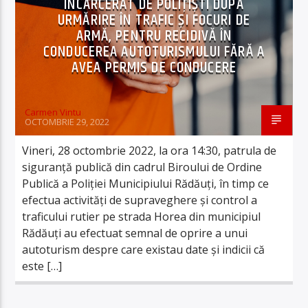
ÎNCARCERAT DE POLIȚIȘTI DUPĂ
URMĂRIRE ÎN TRAFIC ȘI FOCURI DE
ARMĂ, PENTRU RECIDIVĂ ÎN
CONDUCEREA AUTOTURISMULUI FĂRĂ A
AVEA PERMIS DE CONDUCERE
Carmen Vintu
OCTOMBRIE 29, 2022
Vineri, 28 octombrie 2022, la ora 14:30, patrula de
siguranță publică din cadrul Biroului de Ordine
Publică a Poliției Municipiului Rădăuți, în timp ce
efectua activități de supraveghere și control a
traficului rutier pe strada Horea din municipiul
Rădăuți au efectuat semnal de oprire a unui
autoturism despre care existau date și indicii că
este […]