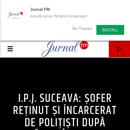
Jurnal FM
Ascultă Jurnal FM direct în aplicație !
No Thanks
INSTALL
I.P.J. SUCEAVA: ȘOFER
REȚINUT ȘI ÎNCARCERAT
DE POLIȚIȘTI DUPĂ