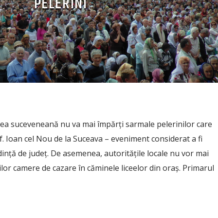
PELERINI
tea suceveneană nu va mai împărți sarmale pelerinilor care
f. Ioan cel Nou de la Suceava – eveniment considerat a fi
inţă de judeţ. De asemenea, autorităţile locale nu vor mai
ilor camere de cazare în căminele liceelor din oraș. Primarul