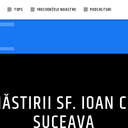
E
TOPS
FRECVENȚELE NOASTRE
PODCASTURI
STIRII SF. IOAN C
SUCEAVA