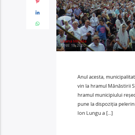
Liliana Mihaila
IUNIE 18, 2020
Anul acesta, municipalita
vin la hramul Mănăstirii S
hramul municipiului reşed
pune la dispoziția pelerin
Ion Lungu a […]