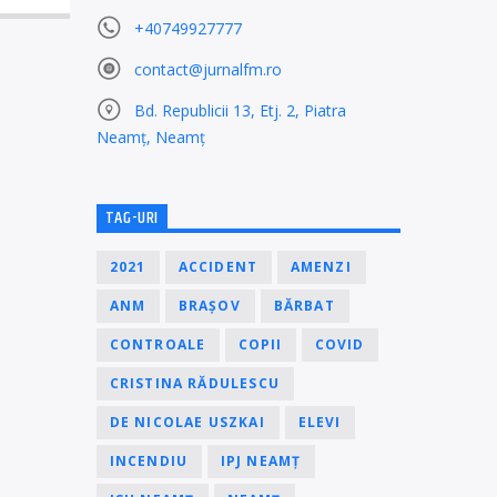
+40749927777
contact@jurnalfm.ro
Bd. Republicii 13, Etj. 2, Piatra
Neamț, Neamț
TAG-URI
2021
ACCIDENT
AMENZI
ANM
BRAȘOV
BĂRBAT
CONTROALE
COPII
COVID
CRISTINA RĂDULESCU
DE NICOLAE USZKAI
ELEVI
INCENDIU
IPJ NEAMȚ