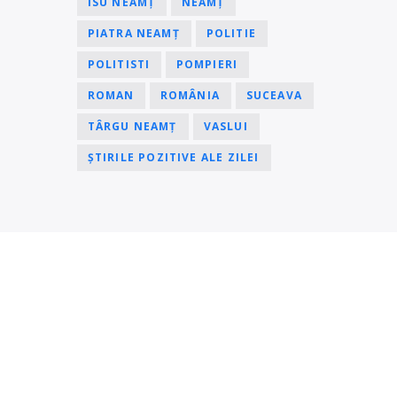
ISU NEAMȚ
NEAMȚ
PIATRA NEAMȚ
POLITIE
POLITISTI
POMPIERI
ROMAN
ROMÂNIA
SUCEAVA
TÂRGU NEAMȚ
VASLUI
ȘTIRILE POZITIVE ALE ZILEI