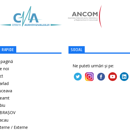
 RAPIDE
SOCIAL
 pagină
Ne puteti urmări și pe:
e noi
ct
Barlad
Suceava
Neamt
ibiu
 BRAȘOV
Bacau
Interne / Externe