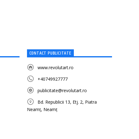
CONTACT PUBLICITATE
www.revolutart.ro
+40749927777
publicitate@revolutart.ro
Bd. Republicii 13, Etj. 2, Piatra
Neamț, Neamț