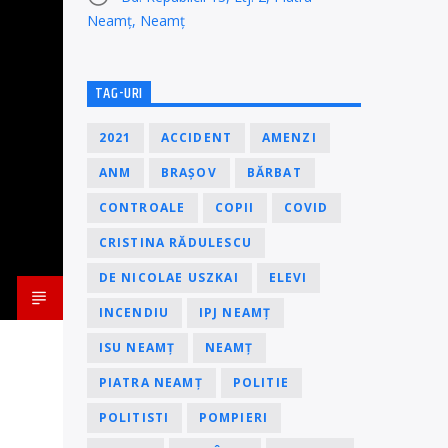
Neamț, Neamț
TAG-URI
2021
ACCIDENT
AMENZI
ANM
BRAȘOV
BĂRBAT
CONTROALE
COPII
COVID
CRISTINA RĂDULESCU
DE NICOLAE USZKAI
ELEVI
INCENDIU
IPJ NEAMȚ
ISU NEAMȚ
NEAMȚ
PIATRA NEAMȚ
POLITIE
POLITISTI
POMPIERI