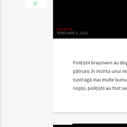
Jurnal Fm
FEBRUARIE 5, 2024
Polițiștii brașoveni au di
pătruns în incinta unui im
sustragă mai multe bunuri
nopții, polițiștii au fost s