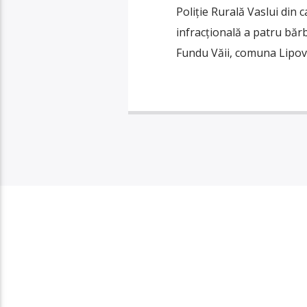
Poliție Rurală Vaslui din c
infracțională a patru bărba
Fundu Văii, comuna Lipovă