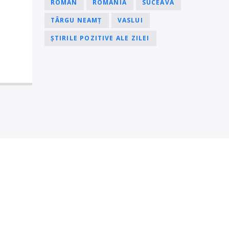
ROMAN
ROMÂNIA
SUCEAVA
TÂRGU NEAMȚ
VASLUI
ȘTIRILE POZITIVE ALE ZILEI