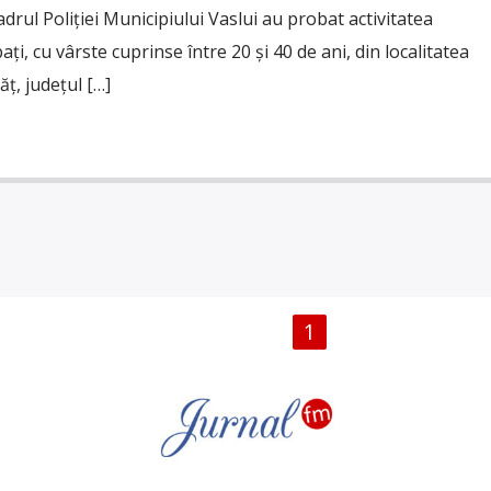
adrul Poliției Municipiului Vaslui au probat activitatea
ți, cu vârste cuprinse între 20 și 40 de ani, din localitatea
ț, județul […]
PAGINI
1