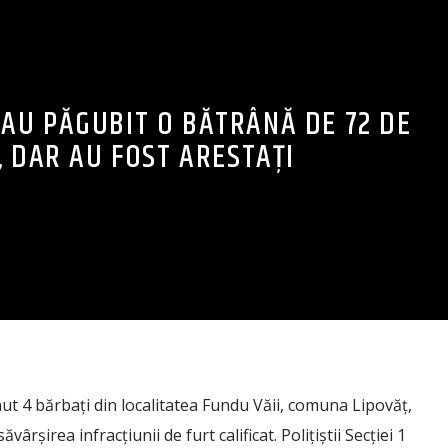
 AU PĂGUBIT O BĂTRÂNĂ DE 72 DE
, DAR AU FOST ARESTAȚI
ținut 4 bărbați din localitatea Fundu Văii, comuna Lipovăț,
ăvârșirea infracțiunii de furt calificat. Polițiștii Secției 1