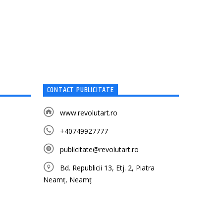
CONTACT PUBLICITATE
www.revolutart.ro
+40749927777
publicitate@revolutart.ro
Bd. Republicii 13, Etj. 2, Piatra
Neamț, Neamț