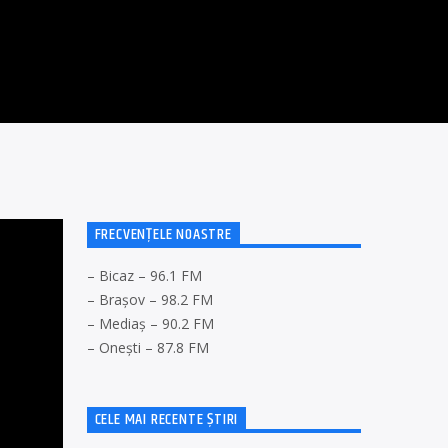
FRECVENȚELE NOASTRE
– Bicaz – 96.1 FM
– Brașov – 98.2 FM
– Mediaș – 90.2 FM
– Onești – 87.8 FM
CELE MAI RECENTE ȘTIRI