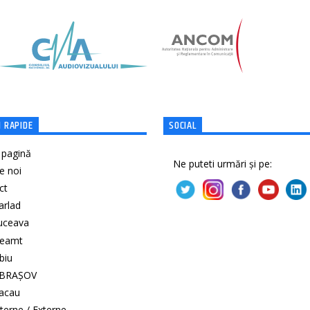
 RAPIDE
SOCIAL
 pagină
Ne puteti urmări și pe:
e noi
ct
Barlad
Suceava
Neamt
ibiu
 BRAȘOV
Bacau
Interne / Externe