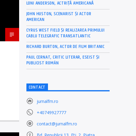
LONI ANDERSON, ACTRIȚĂ AMERICANĂ
JOHN HUSTON, SCENARIST ȘI ACTOR
AMERICAN
CYRUS WEST FIELD ȘI REALIZAREA PRIMULUI
CABLU TELEGRAFIC TRANSATLANTIC
RICHARD BURTON, ACTOR DE FILM BRITANIC
PAUL CERNAT, CRITIC LITERAR, ESEIST ȘI
PUBLICIST ROMÂN
CONTACT
jurnalfm.ro
+40749927777
contact@jurnalfm.ro
Bd. Republicii 13, Etj. 2, Piatra