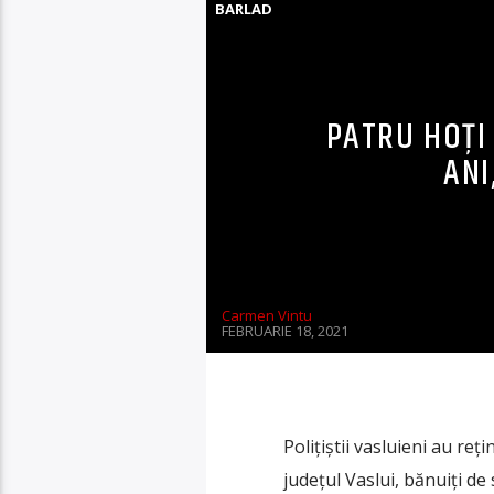
BARLAD
PATRU HOȚI
ANI
Carmen Vintu
FEBRUARIE 18, 2021
Polițiștii vasluieni au re
județul Vaslui, bănuiți de s