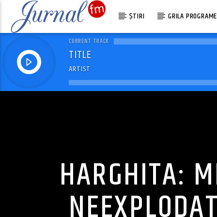
ȘTIRI
GRILA PROGRAM
CURRENT TRACK
TITLE
ARTIST
HARGHITA: M
NEEXPLODAT