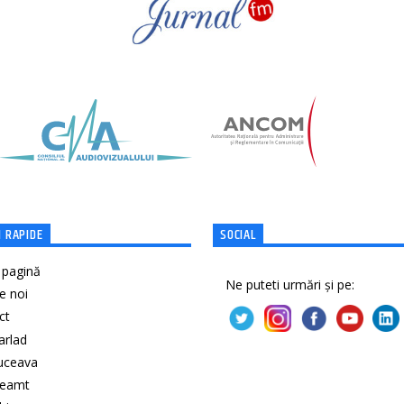
 RAPIDE
SOCIAL
 pagină
Ne puteti urmări și pe:
e noi
ct
Barlad
Suceava
Neamt