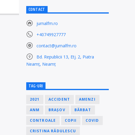
CONTACT
jurnalfm.ro
+40749927777
contact@jurnalfm.ro
Bd. Republicii 13, Etj. 2, Piatra
Neamț, Neamț
TAG-URI
2021
ACCIDENT
AMENZI
ANM
BRAȘOV
BĂRBAT
CONTROALE
COPII
COVID
CRISTINA RĂDULESCU