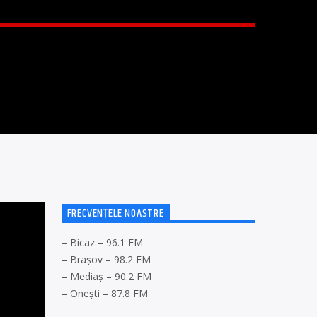
FRECVENȚELE NOASTRE
– Bicaz – 96.1 FM
– Brașov – 98.2 FM
– Mediaș – 90.2 FM
– Onești – 87.8 FM