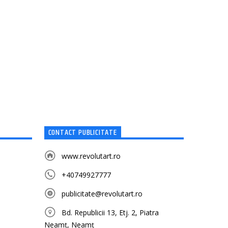
CONTACT PUBLICITATE
www.revolutart.ro
+40749927777
publicitate@revolutart.ro
Bd. Republicii 13, Etj. 2, Piatra
Neamț, Neamț