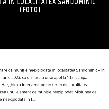
TĂ ÎN LOCALITATEA SÂNDOMINIC
(FOTO)
are de muniție neexplodată în localitatea Sândominic – în
21 iunie 2023, ca urmare a unui apel la 112, echipa
 Harghita a intervenit pe un teren din localitatea
ea unui element de muniție neexplodat. Misiunea de
e neexplodată în […]