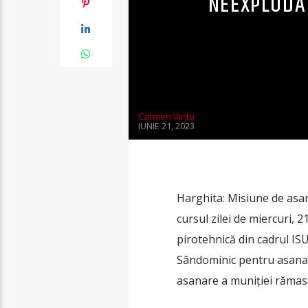
NEEXPLODA
Carmen Vintu
IUNIE 21, 2023
Harghita: Misiune de asan
cursul zilei de miercuri, 
pirotehnică din cadrul ISU
Sândominic pentru asanar
asanare a muniției rămas