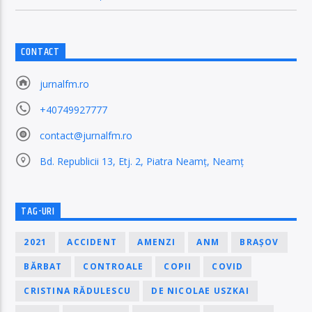
CONTACT
jurnalfm.ro
+40749927777
contact@jurnalfm.ro
Bd. Republicii 13, Etj. 2, Piatra Neamț, Neamț
TAG-URI
2021
ACCIDENT
AMENZI
ANM
BRAȘOV
BĂRBAT
CONTROALE
COPII
COVID
CRISTINA RĂDULESCU
DE NICOLAE USZKAI