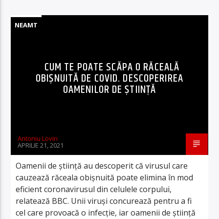
NEAMT
CUM TE POATE SCĂPA O RĂCEALĂ
OBIŞNUITĂ DE COVID. DESCOPERIREA
OAMENILOR DE ŞTIINŢĂ
Antoniu Lovin
APRILIE 21, 2021
Oamenii de ştiinţă au descoperit că virusul care
cauzează răceala obişnuită poate elimina în mod
eficient coronavirusul din celulele corpului,
relatează BBC. Unii viruşi concurează pentru a fi
cel care provoacă o infecţie, iar oamenii de ştiinţă