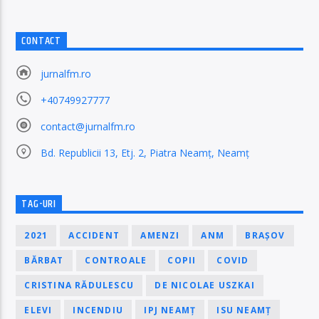
CONTACT
jurnalfm.ro
+40749927777
contact@jurnalfm.ro
Bd. Republicii 13, Etj. 2, Piatra Neamț, Neamț
TAG-URI
2021
ACCIDENT
AMENZI
ANM
BRAȘOV
BĂRBAT
CONTROALE
COPII
COVID
CRISTINA RĂDULESCU
DE NICOLAE USZKAI
ELEVI
INCENDIU
IPJ NEAMȚ
ISU NEAMȚ