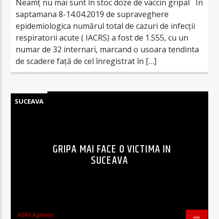
Neamț nu mai sunt în stoc doze de vaccin gripal In
saptamana 8-14.04.2019 de supraveghere
epidemiologica numărul total de cazuri de infecții
respiratorii acute ( IACRS) a fost de 1.555, cu un
numar de 32 internari, marcand o usoara tendinta
de scadere față de cel înregistrat în […]
SUCEAVA
GRIPA MAI FACE O VICTIMA IN
SUCEAVA
ASM Agency