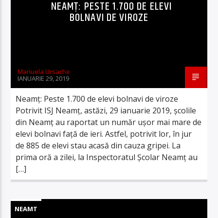
NEAMŢ: PESTE 1.700 DE ELEVI
BOLNAVI DE VIROZE
Manuela Ursache
IANUARIE 29, 2019
Neamţ: Peste 1.700 de elevi bolnavi de viroze
Potrivit ISJ Neamţ, astăzi, 29 ianuarie 2019, școlile
din Neamț au raportat un număr ușor mai mare de
elevi bolnavi față de ieri. Astfel, potrivit lor, în jur
de 885 de elevi stau acasă din cauza gripei. La
prima oră a zilei, la Inspectoratul Școlar Neamț au
[…]
NEAMT