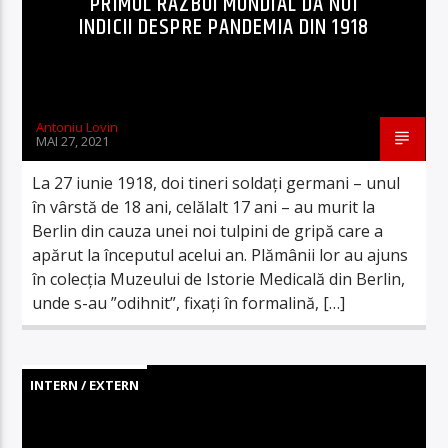
PRIMUL RĂZBOI MONDIAL DĂ NOI
INDICII DESPRE PANDEMIA DIN 1918
Antoniu Lovin
MAI 27, 2021
La 27 iunie 1918, doi tineri soldați germani – unul
în vârstă de 18 ani, celălalt 17 ani – au murit la
Berlin din cauza unei noi tulpini de gripă care a
apărut la începutul acelui an. Plămânii lor au ajuns
în colecția Muzeului de Istorie Medicală din Berlin,
unde s-au ”odihnit”, fixați în formalină, […]
INTERN / EXTERN