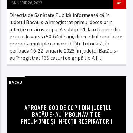
IANUARIE 26, 2023
Direcția de Sănătate Publică informează că în
județul Bacău s-a inregistrat primul deces prin
infecție cu virus gripal A subtip H1, la o femeie din
grupa de varsta 50-64 de ani, din mediul rural, care
prezenta multiple comorbidități. Totodată, în
perioada 16-22 ianuarie 2023, în județul Bacău s-
au înregistrat 135 cazuri de gripă tip A […]
BACAU
APROAPE 600 DE COPII DIN JUDEȚUL
BACĂU S-AU ÎMBOLNĂVIT DE
PNEUMONIE ȘI INFECȚII RESPIRATORII