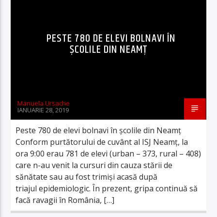
PESTE 780 DE ELEVI BOLNAVI ÎN
ȘCOLILE DIN NEAMȚ
Manuela Ursache
IANUARIE 28, 2019
Peste 780 de elevi bolnavi în școlile din Neamț
Conform purtătorului de cuvânt al ISJ Neamț, la
ora 9:00 erau 781 de elevi (urban – 373, rural – 408)
care n-au venit la cursuri din cauza stării de
sănătate sau au fost trimiși acasă după
triajul epidemiologic. În prezent, gripa continuă să
facă ravagii în România, […]