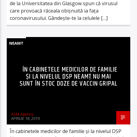
de la Universitatea din Glasgow spun că virusul
care provoacă răceala obişnuită ia faţa
coronavirusului. Gândeşte-te la celulele […]
NEAMT
ÎN CABINETELE MEDICILOR DE FAMILIE
ȘI LA NIVELUL DSP NEAMȚ NU MAI
SUNT ÎN STOC DOZE DE VACCIN GRIPAL
ASM Agency
APRILIE 18, 2019
În cabinetele medicilor de familie și la nivelul DSP