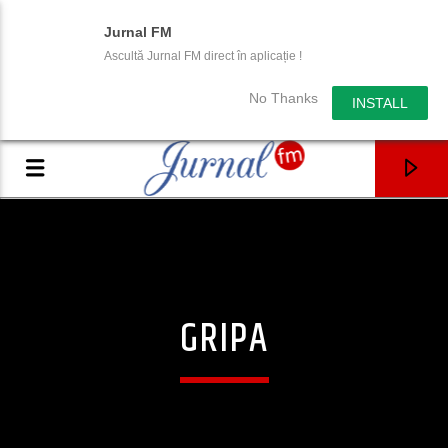
Jurnal FM
Ascultă Jurnal FM direct în aplicație !
No Thanks
INSTALL
GRIPA