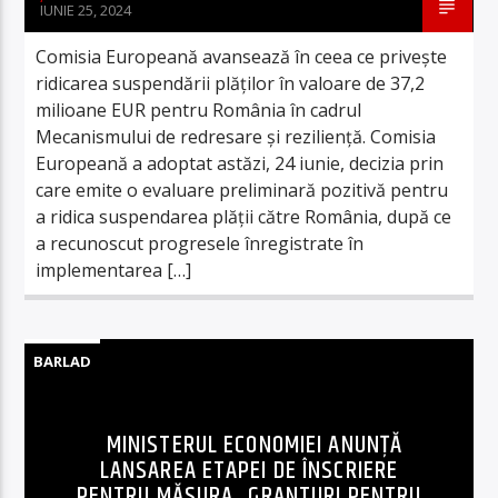
IUNIE 25, 2024
Comisia Europeană avansează în ceea ce privește
ridicarea suspendării plăților în valoare de 37,2
milioane EUR pentru România în cadrul
Mecanismului de redresare și reziliență. Comisia
Europeană a adoptat astăzi, 24 iunie, decizia prin
care emite o evaluare preliminară pozitivă pentru
a ridica suspendarea plății către România, după ce
a recunoscut progresele înregistrate în
implementarea […]
BARLAD
MINISTERUL ECONOMIEI ANUNŢĂ
LANSAREA ETAPEI DE ÎNSCRIERE
PENTRU MĂSURA „GRANTURI PENTRU