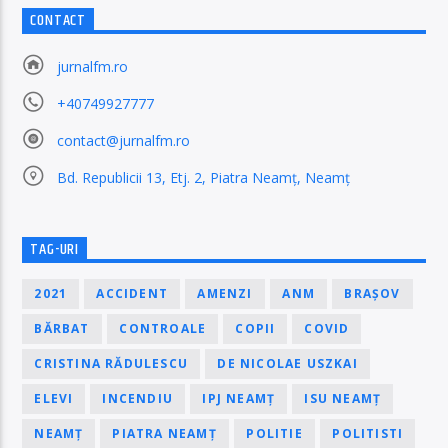
CONTACT
jurnalfm.ro
+40749927777
contact@jurnalfm.ro
Bd. Republicii 13, Etj. 2, Piatra Neamț, Neamț
TAG-URI
2021
ACCIDENT
AMENZI
ANM
BRAȘOV
BĂRBAT
CONTROALE
COPII
COVID
CRISTINA RĂDULESCU
DE NICOLAE USZKAI
ELEVI
INCENDIU
IPJ NEAMȚ
ISU NEAMȚ
NEAMȚ
PIATRA NEAMȚ
POLITIE
POLITISTI