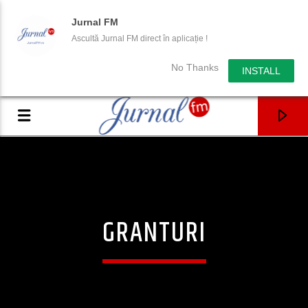
Jurnal FM
Ascultă Jurnal FM direct în aplicație !
No Thanks
INSTALL
GRANTURI