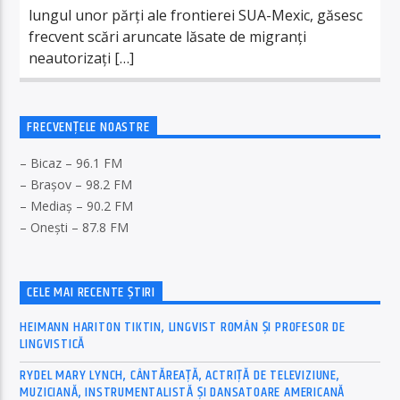
lungul unor părți ale frontierei SUA-Mexic, găsesc
frecvent scări aruncate lăsate de migranți
neautorizați […]
FRECVENȚELE NOASTRE
– Bicaz – 96.1 FM
– Brașov – 98.2 FM
– Mediaș – 90.2 FM
– Onești – 87.8 FM
CELE MAI RECENTE ȘTIRI
HEIMANN HARITON TIKTIN, LINGVIST ROMÂN ȘI PROFESOR DE
LINGVISTICĂ
RYDEL MARY LYNCH, CÂNTĂREAȚĂ, ACTRIȚĂ DE TELEVIZIUNE,
MUZICIANĂ, INSTRUMENTALISTĂ ȘI DANSATOARE AMERICANĂ