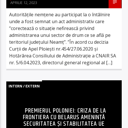
APRILIE 12, 2023
Autoritățile nemțene au participat la o întâlnire
unde a fost semnat un act administrativ care
”corectează o situație nefirească privind
administrarea unui sector de drum ce se află pe
teritoriul județului Neamț”. ”În acord cu decizia
Curții de Apel Ploiești nr.454/27.06.2020 și
Hotărârea Consiliului de Administrație a CNAIR SA
nr. 5/6.04.2023, directorul general regional al […]
INTERN / EXTERN
PREMIERUL POLONIEI: CRIZA DE LA
FRONTIERA CU BELARUS AMENINŢĂ
SECURITATEA ŞI STABILITATEA UE