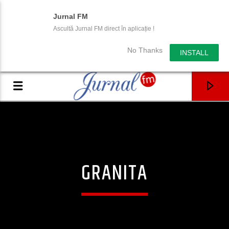
Jurnal FM
Ascultă Jurnal FM direct în aplicație !
No Thanks
INSTALL
GRANITA