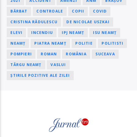
2021
ACCIDENT
AMENZI
ANM
BRAȘOV
BĂRBAT
CONTROALE
COPII
COVID
CRISTINA RĂDULESCU
DE NICOLAE USZKAI
ELEVI
INCENDIU
IPJ NEAMȚ
ISU NEAMȚ
NEAMȚ
PIATRA NEAMȚ
POLITIE
POLITISTI
POMPIERI
ROMAN
ROMÂNIA
SUCEAVA
TÂRGU NEAMȚ
VASLUI
ȘTIRILE POZITIVE ALE ZILEI
PAGINI