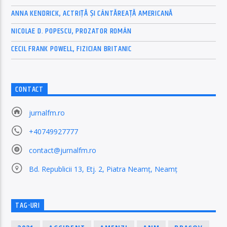
ANNA KENDRICK, ACTRIȚĂ ȘI CÂNTĂREAȚĂ AMERICANĂ
NICOLAE D. POPESCU, PROZATOR ROMÂN
CECIL FRANK POWELL, FIZICIAN BRITANIC
CONTACT
jurnalfm.ro
+40749927777
contact@jurnalfm.ro
Bd. Republicii 13, Etj. 2, Piatra Neamț, Neamț
TAG-URI