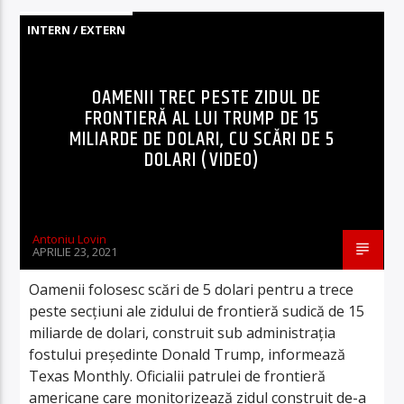
INTERN / EXTERN
OAMENII TREC PESTE ZIDUL DE
FRONTIERĂ AL LUI TRUMP DE 15
MILIARDE DE DOLARI, CU SCĂRI DE 5
DOLARI (VIDEO)
Antoniu Lovin
APRILIE 23, 2021
Oamenii folosesc scări de 5 dolari pentru a trece
peste secțiuni ale zidului de frontieră sudică de 15
miliarde de dolari, construit sub administrația
fostului președinte Donald Trump, informează
Texas Monthly. Oficialii patrulei de frontieră
americane care monitorizează zidul construit de-a