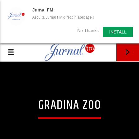
Jurnal FM
Ascultă Jurnal FM direct în aplicație !
No Thanks
INSTALL
GRADINA ZOO