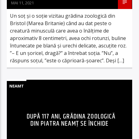
MAI 11, 2021
Un soț și o soție vizitau grădina zoologică din
Bristol (Marea Britanie) când au dat peste o
creatură minusculă care avea o înălțime de
aproximativ 8 centimetri, avea ochi rotunzi, buline
întunecate pe blană și urechi delicate, ascuțite roz.
”– E un șoricel, dragă?” a întrebat soția. ”Nu”, a
răspuns soțul, ”este o căprioară-șoarec”. Deși […]
NEAMT
DUPĂ 117 ANI, GRĂDINA ZOOLOGICĂ
DIN PIATRA NEAMȚ SE ÎNCHIDE