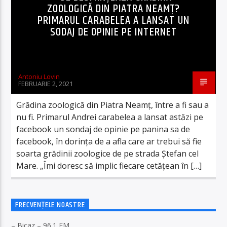
ZOOLOGICĂ DIN PIATRA NEAMȚ?
PRIMARUL CARABELEA A LANSAT UN
SODAJ DE OPINIE PE INTERNET
Antoniu Lovin
FEBRUARIE 2, 2021
Grădina zoologică din Piatra Neamț, între a fi sau a
nu fi. Primarul Andrei carabelea a lansat astăzi pe
facebook un sondaj de opinie pe panina sa de
facebook, în dorința de a afla care ar trebui să fie
soarta grădinii zoologice de pe strada Ștefan cel
Mare. „Îmi doresc să implic fiecare cetățean în […]
FRECVENȚELE NOASTRE
– Bicaz – 96.1 FM