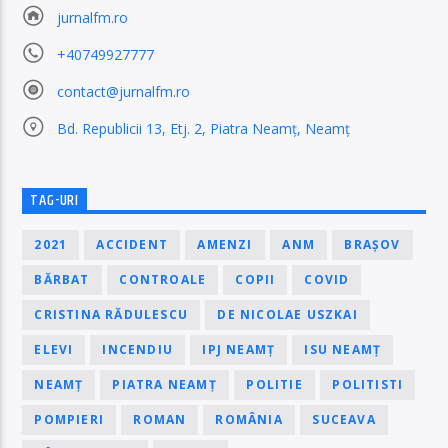
jurnalfm.ro
+40749927777
contact@jurnalfm.ro
Bd. Republicii 13, Etj. 2, Piatra Neamț, Neamț
TAG-URI
2021
ACCIDENT
AMENZI
ANM
BRAȘOV
BĂRBAT
CONTROALE
COPII
COVID
CRISTINA RĂDULESCU
DE NICOLAE USZKAI
ELEVI
INCENDIU
IPJ NEAMȚ
ISU NEAMȚ
NEAMȚ
PIATRA NEAMȚ
POLITIE
POLITISTI
POMPIERI
ROMAN
ROMÂNIA
SUCEAVA