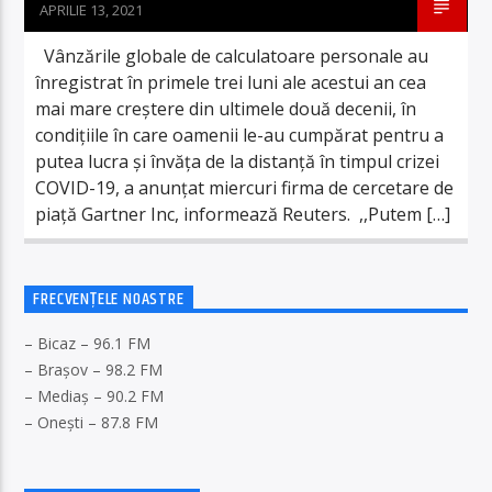
APRILIE 13, 2021
Vânzările globale de calculatoare personale au
înregistrat în primele trei luni ale acestui an cea
mai mare creştere din ultimele două decenii, în
condiţiile în care oamenii le-au cumpărat pentru a
putea lucra şi învăţa de la distanţă în timpul crizei
COVID-19, a anunţat miercuri firma de cercetare de
piaţă Gartner Inc, informează Reuters. ,,Putem […]
FRECVENȚELE NOASTRE
– Bicaz – 96.1 FM
– Brașov – 98.2 FM
– Mediaș – 90.2 FM
– Onești – 87.8 FM