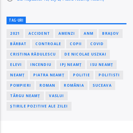
TAG-URI
2021
ACCIDENT
AMENZI
ANM
BRAȘOV
BĂRBAT
CONTROALE
COPII
COVID
CRISTINA RĂDULESCU
DE NICOLAE USZKAI
ELEVI
INCENDIU
IPJ NEAMȚ
ISU NEAMȚ
NEAMȚ
PIATRA NEAMȚ
POLITIE
POLITISTI
POMPIERI
ROMAN
ROMÂNIA
SUCEAVA
TÂRGU NEAMȚ
VASLUI
ȘTIRILE POZITIVE ALE ZILEI
PAGINI