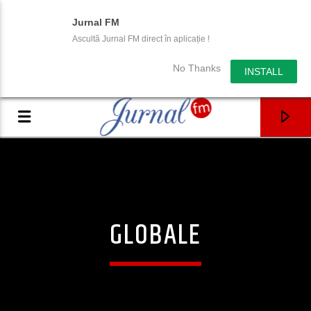
Jurnal FM
Ascultă Jurnal FM direct în aplicație !
No Thanks
INSTALL
GLOBALE