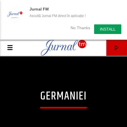
Jurnal FM
Ascultă Jurnal FM direct în aplicație !
No Thanks
INSTALL
GERMANIEI