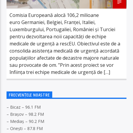
APRILIE 25, 2023
Comisia Europeană alocă 106,2 milioane
euro Germaniei, Belgiei, Franței, Italiei,
Luxemburgului, Portugaliei, României și Turciei
pentru dezvoltarea noii capacități de echipe
medicale de urgență a rescEU. Obiectivul este de a
consolida asistența medicală de urgență acordată
populațiilor afectate de dezastre majore naturale
sau provocate de om. ”Prin acest proiect se vor
înființa trei echipe medicale de urgență de […]
FRECVENȚELE NOASTRE
– Bicaz – 96.1 FM
– Brașov – 98.2 FM
– Mediaș – 90.2 FM
– Onești – 87.8 FM