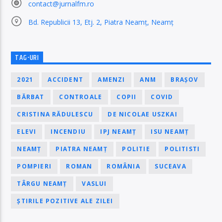
contact@jurnalfm.ro
Bd. Republicii 13, Etj. 2, Piatra Neamț, Neamț
TAG-URI
2021
ACCIDENT
AMENZI
ANM
BRAȘOV
BĂRBAT
CONTROALE
COPII
COVID
CRISTINA RĂDULESCU
DE NICOLAE USZKAI
ELEVI
INCENDIU
IPJ NEAMȚ
ISU NEAMȚ
NEAMȚ
PIATRA NEAMȚ
POLITIE
POLITISTI
POMPIERI
ROMAN
ROMÂNIA
SUCEAVA
TÂRGU NEAMȚ
VASLUI
ȘTIRILE POZITIVE ALE ZILEI