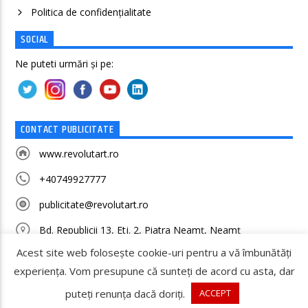
Politica de confidenţialitate
SOCIAL
Ne puteti urmări și pe:
CONTACT PUBLICITATE
www.revolutart.ro
+40749927777
publicitate@revolutart.ro
Bd. Republicii 13, Etj. 2, Piatra Neamț, Neamț
Acest site web folosește cookie-uri pentru a vă îmbunătăți
experiența. Vom presupune că sunteți de acord cu asta, dar
puteți renunța dacă doriți.
ACCEPT