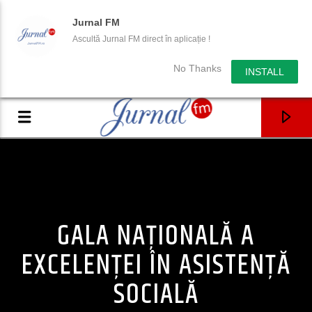
Jurnal FM
Ascultă Jurnal FM direct în aplicație !
No Thanks
INSTALL
GALA NAȚIONALĂ A
EXCELENȚEI ÎN ASISTENȚĂ
SOCIALĂ