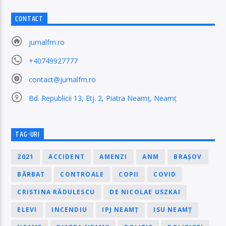
CONTACT
jurnalfm.ro
+40749927777
contact@jurnalfm.ro
Bd. Republicii 13, Etj. 2, Piatra Neamț, Neamț
TAG-URI
2021
ACCIDENT
AMENZI
ANM
BRAȘOV
BĂRBAT
CONTROALE
COPII
COVID
CRISTINA RĂDULESCU
DE NICOLAE USZKAI
ELEVI
INCENDIU
IPJ NEAMȚ
ISU NEAMȚ