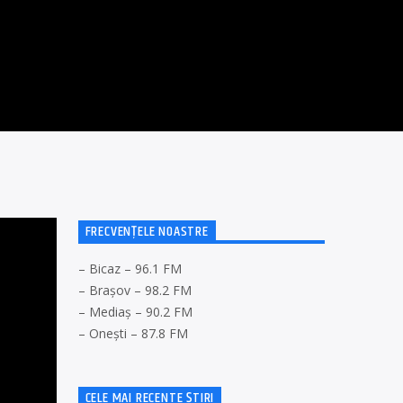
FRECVENȚELE NOASTRE
– Bicaz – 96.1 FM
– Brașov – 98.2 FM
– Mediaș – 90.2 FM
– Onești – 87.8 FM
CELE MAI RECENTE ȘTIRI