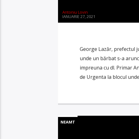
Antoniu Lovin
IANUARIE 27, 2021
George Lazăr, prefectul j
unde un bărbat s-a arunca
impreuna cu dl. Primar An
de Urgenta la blocul unde 
NEAMT