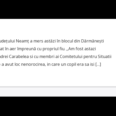
udețului Neamț a mers astăzi în blocul din Dărmănești
t în aer împreună cu propriul fiu. ,,Am fost astazi
drei Carabelea si cu membri ai Comitetului pentru Situatii
a avut loc nenorocirea, in care un copil era sa isi […]