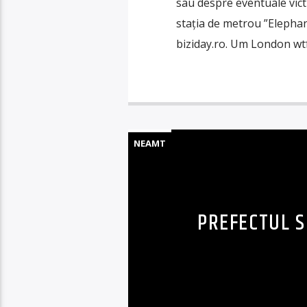
sau despre eventuale vict
stația de metrou ”Elephan
biziday.ro. Um London wtf
NEAMT
PREFECTUL S