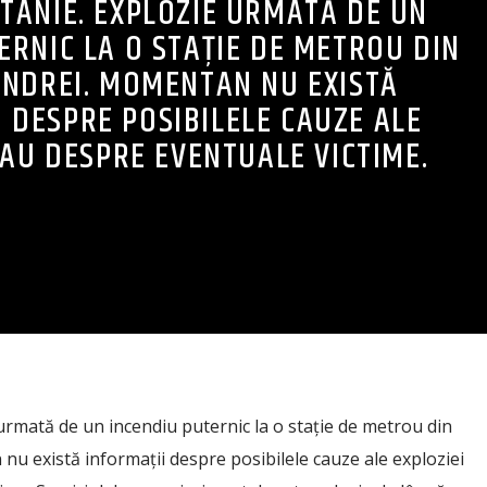
TANIE. EXPLOZIE URMATĂ DE UN
ERNIC LA O STAȚIE DE METROU DIN
NDREI. MOMENTAN NU EXISTĂ
 DESPRE POSIBILELE CAUZE ALE
SAU DESPRE EVENTUALE VICTIME.
urmată de un incendiu puternic la o stație de metrou din
u există informații despre posibilele cauze ale exploziei