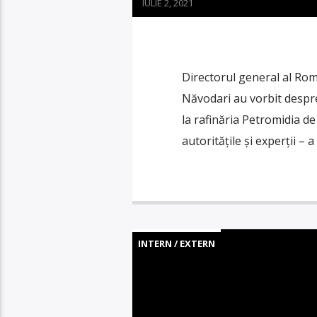
IULIE 2, 2021
Directorul general al Romp
Năvodari au vorbit despre
la rafinăria Petromidia d
autoritățile și experții – 
INTERN / EXTERN