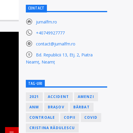
CONTACT
jurnalfm.ro
+40749927777
contact@jurnalfm.ro
Bd. Republicii 13, Etj. 2, Piatra
Neamț, Neamț
TAG-URI
2021
ACCIDENT
AMENZI
ANM
BRAȘOV
BĂRBAT
CONTROALE
COPII
COVID
CRISTINA RĂDULESCU