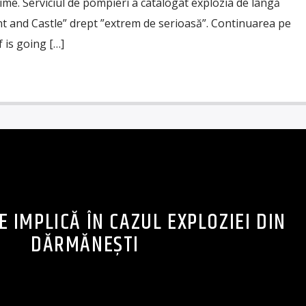
ime. Serviciul de pompieri a catalogat explozia de lângă
t and Castle” drept ”extrem de serioasă”. Continuarea pe
 is going […]
E IMPLICĂ ÎN CAZUL EXPLOZIEI DIN
DĂRMĂNEȘTI