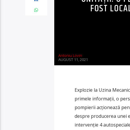
FOST LOCA
Antoniu Lovin
AUGUST 11, 2021
Explozie la Uzina Mecanică 
primele informații, o pers
pompierii acționează pentr
despre producerea unei e
intervenție 4 autospeciale