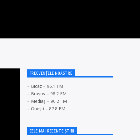
FRECVENȚELE NOASTRE
– Bicaz – 96.1 FM
– Brașov – 98.2 FM
– Mediaș – 90.2 FM
– Onești – 87.8 FM
CELE MAI RECENTE ȘTIRI