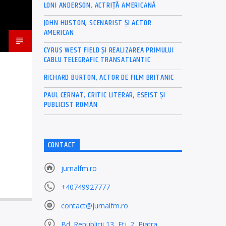
LONI ANDERSON, ACTRIȚĂ AMERICANĂ
JOHN HUSTON, SCENARIST ȘI ACTOR
AMERICAN
CYRUS WEST FIELD ȘI REALIZAREA PRIMULUI
CABLU TELEGRAFIC TRANSATLANTIC
RICHARD BURTON, ACTOR DE FILM BRITANIC
PAUL CERNAT, CRITIC LITERAR, ESEIST ȘI
PUBLICIST ROMÂN
CONTACT
jurnalfm.ro
+40749927777
contact@jurnalfm.ro
Bd. Republicii 13, Etj. 2, Piatra