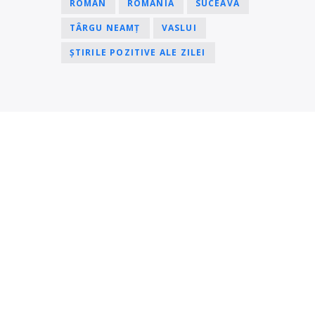
ROMAN
ROMÂNIA
SUCEAVA
TÂRGU NEAMȚ
VASLUI
ȘTIRILE POZITIVE ALE ZILEI