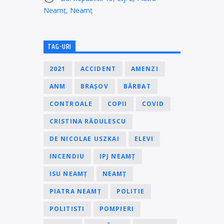
Neamț, Neamț
TAG-URI
2021
ACCIDENT
AMENZI
ANM
BRAȘOV
BĂRBAT
CONTROALE
COPII
COVID
CRISTINA RĂDULESCU
DE NICOLAE USZKAI
ELEVI
INCENDIU
IPJ NEAMȚ
ISU NEAMȚ
NEAMȚ
PIATRA NEAMȚ
POLITIE
POLITISTI
POMPIERI