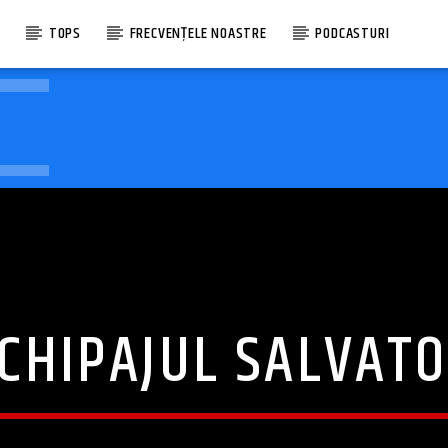
E
TOPS
FRECVENȚELE NOASTRE
PODCASTURI
CHIPAJUL SALVAT