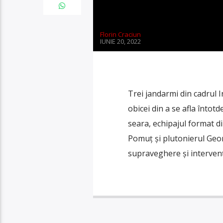
Florin Craciun
IUNIE 20, 2022
Trei jandarmi din cadrul 
obicei din a se afla întot
seara, echipajul format d
Pomuț și plutonierul Geor
supraveghere și intervenț