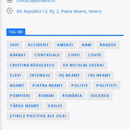
contact@jurnalfm.ro
Bd. Republicii 13, Etj. 2, Piatra Neamț, Neamț
TAG-URI
2021
ACCIDENT
AMENZI
ANM
BRAȘOV
BĂRBAT
CONTROALE
COPII
COVID
CRISTINA RĂDULESCU
DE NICOLAE USZKAI
ELEVI
INCENDIU
IPJ NEAMȚ
ISU NEAMȚ
NEAMȚ
PIATRA NEAMȚ
POLITIE
POLITISTI
POMPIERI
ROMAN
ROMÂNIA
SUCEAVA
TÂRGU NEAMȚ
VASLUI
ȘTIRILE POZITIVE ALE ZILEI