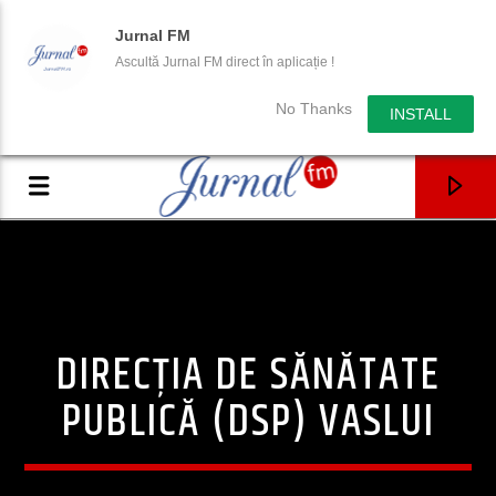
Jurnal FM
Ascultă Jurnal FM direct în aplicație !
No Thanks
INSTALL
DIRECȚIA DE SĂNĂTATE
PUBLICĂ (DSP) VASLUI