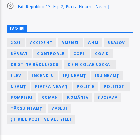
Bd. Republicii 13, Etj. 2, Piatra Neamț, Neamț
TAG-URI
2021
ACCIDENT
AMENZI
ANM
BRAȘOV
BĂRBAT
CONTROALE
COPII
COVID
CRISTINA RĂDULESCU
DE NICOLAE USZKAI
ELEVI
INCENDIU
IPJ NEAMȚ
ISU NEAMȚ
NEAMȚ
PIATRA NEAMȚ
POLITIE
POLITISTI
POMPIERI
ROMAN
ROMÂNIA
SUCEAVA
TÂRGU NEAMȚ
VASLUI
ȘTIRILE POZITIVE ALE ZILEI