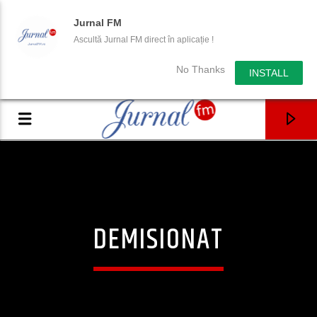
Jurnal FM
Ascultă Jurnal FM direct în aplicație !
No Thanks
INSTALL
DEMISIONAT