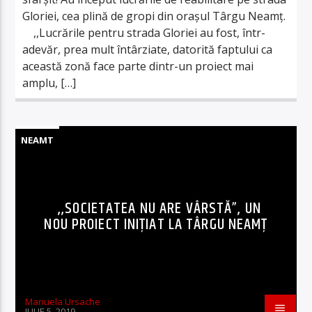
Gloriei, cea plină de gropi din orașul Târgu Neamț.
,,Lucrările pentru strada Gloriei au fost, într-
adevăr, prea mult întârziate, datorită faptului ca
această zonă face parte dintr-un proiect mai
amplu, […]
NEAMT
,,SOCIETATEA NU ARE VÂRSTĂ”, UN
NOU PROIECT INIȚIAT LA TÂRGU NEAMȚ
Manuela Ursache
IULIE 5, 2019