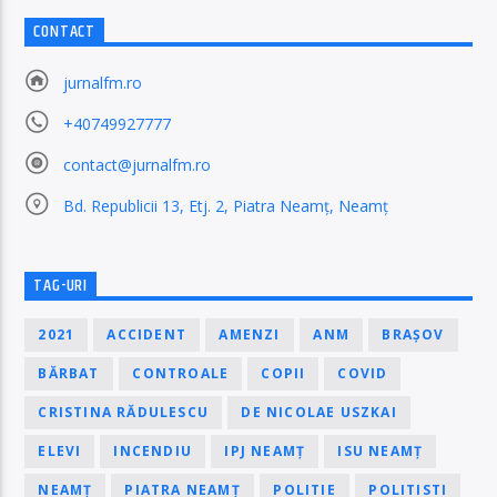
CONTACT
jurnalfm.ro
+40749927777
contact@jurnalfm.ro
Bd. Republicii 13, Etj. 2, Piatra Neamț, Neamț
TAG-URI
2021
ACCIDENT
AMENZI
ANM
BRAȘOV
BĂRBAT
CONTROALE
COPII
COVID
CRISTINA RĂDULESCU
DE NICOLAE USZKAI
ELEVI
INCENDIU
IPJ NEAMȚ
ISU NEAMȚ
NEAMȚ
PIATRA NEAMȚ
POLITIE
POLITISTI