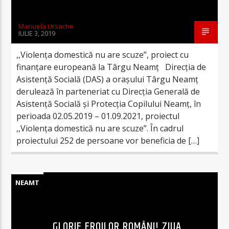
Manuela Ursache
IULIE 3, 2019
,,Violența domestică nu are scuze”, proiect cu
finanțare europeană la Târgu Neamț Direcția de
Asistență Socială (DAS) a orașului Târgu Neamț
derulează în parteneriat cu Direcția Generală de
Asistență Socială și Protecția Copilului Neamț, în
perioada 02.05.2019 – 01.09.2021, proiectul
,,Violența domestică nu are scuze”. În cadrul
proiectului 252 de persoane vor beneficia de […]
NEAMT
GLORIE EROILOR ROMÂNI! ZIUA