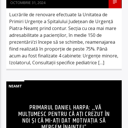
OCTOMBRIE 31, 2024
Lucrările de renovare efectuate la Unitatea de
Primiri Urgențe a Spitalului Județean de Urgență
Piatra-Neamț prind contur. Secția cu cea mai mare
adresabilitate a pacienților, în medie 150 de
prezentări/zi începe să se schimbe, reamenajarea
fiind realizată în proporție de peste 75%. Până
acum au fost finalizate 4 cabinete: Urgențe minore,
Izolatorul, Consultații specifice pediatrice […]
NEAMT
PRIMARUL DANIEL HARPA: ,,VĂ
MULȚUMESC PENTRU CĂ AȚI CREZUT ÎN
NOI ȘI CĂ MI-AȚI DAT MOTIVAȚIA SĂ
MERGEM ÎNAINTE!”