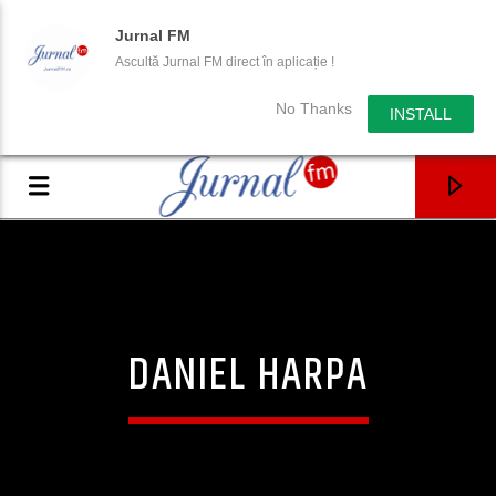
Jurnal FM
Ascultă Jurnal FM direct în aplicație !
No Thanks
INSTALL
DANIEL HARPA