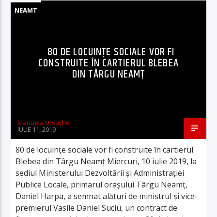
NEAMT
80 DE LOCUINȚE SOCIALE VOR FI
CONSTRUITE ÎN CARTIERUL BLEBEA
DIN TÂRGU NEAMȚ
Manuela Ursache
IULIE 11, 2019
80 de locuințe sociale vor fi construite în cartierul
Blebea din Târgu Neamț Miercuri, 10 iulie 2019, la
sediul Ministerului Dezvoltării și Administrației
Publice Locale, primarul orașului Târgu Neamț,
Daniel Harpa, a semnat alături de ministrul și vice-
premierul Vasile Daniel Suciu, un contract de