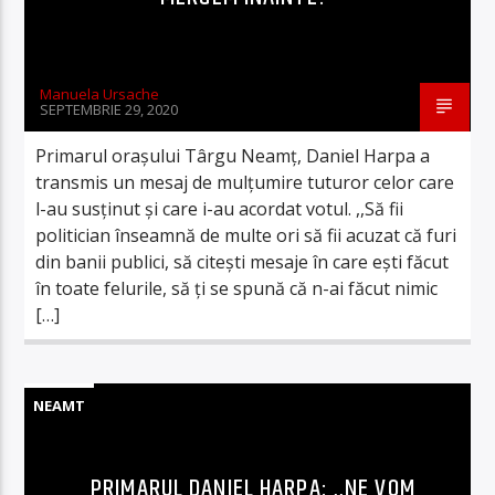
Manuela Ursache
SEPTEMBRIE 29, 2020
Primarul orașului Târgu Neamț, Daniel Harpa a
transmis un mesaj de mulțumire tuturor celor care
l-au susținut și care i-au acordat votul. ,,Să fii
politician înseamnă de multe ori să fii acuzat că furi
din banii publici, să citești mesaje în care ești făcut
în toate felurile, să ți se spună că n-ai făcut nimic
[…]
NEAMT
PRIMARUL DANIEL HARPA: ,,NE VOM