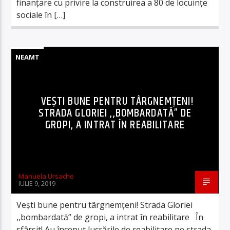
finanțare cu privire la construirea a 80 de locuințe
sociale în […]
NEAMT
VEȘTI BUNE PENTRU TÂRGNEMȚENI!
STRADA GLORIEI ,,BOMBARDATĂ” DE
GROPI, A INTRAT ÎN REABILITARE
Manuela Ursache
IULIE 9, 2019
Vești bune pentru târgnemțeni! Strada Gloriei
,,bombardată” de gropi, a intrat în reabilitare În
sfârșit! Au început lucrările de reabilitare pe strada