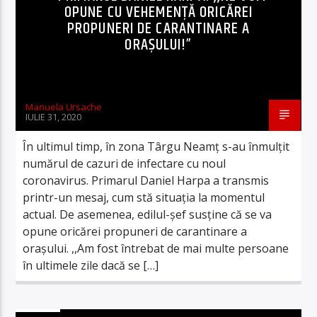
OPUNE CU VEHEMENȚĂ ORICĂREI
PROPUNERI DE CARANTINARE A
ORAȘULUI!”
Manuela Ursache
IULIE 31, 2020
În ultimul timp, în zona Târgu Neamț s-au înmulţit
numărul de cazuri de infectare cu noul
coronavirus. Primarul Daniel Harpa a transmis
printr-un mesaj, cum stă situaţia la momentul
actual. De asemenea, edilul-şef susţine că se va
opune oricărei propuneri de carantinare a
orașului. ,,Am fost întrebat de mai multe persoane
în ultimele zile dacă se […]