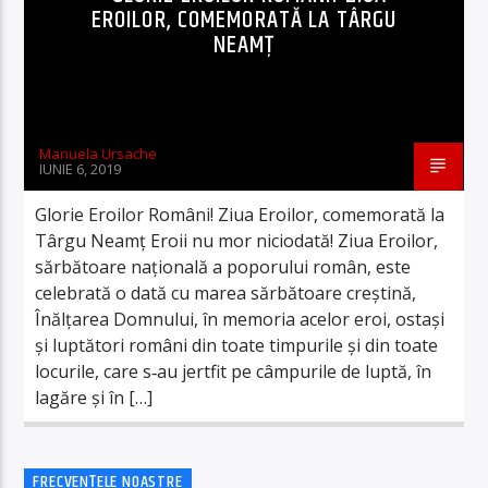
EROILOR, COMEMORATĂ LA TÂRGU
NEAMȚ
Manuela Ursache
IUNIE 6, 2019
Glorie Eroilor Români! Ziua Eroilor, comemorată la
Târgu Neamț Eroii nu mor niciodată! Ziua Eroilor,
sărbătoare națională a poporului român, este
celebrată o dată cu marea sărbătoare creștină,
Înălțarea Domnului, în memoria acelor eroi, ostaşi
şi luptători români din toate timpurile şi din toate
locurile, care s‑au jertfit pe câmpurile de luptă, în
lagăre şi în […]
FRECVENȚELE NOASTRE