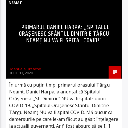
NEAMT
PRIMARUL DANIEL HARPA: ,,SPITALUL
ORĂȘENESC SFÂNTUL DIMITRIE TÂRGU
NEAMȚ NU VA FI SPITAL COVID!”
Manuela Ursache
IULIE 13, 2020
În urmă cu puţin timp, primarul oraşului Târgu
Neamţ, Daniel Harpa, a anunţat că Spitalul
Orăşenesc ,,Sf. Dimitrie” NU va fi spital suport
COVID-19. ,,Spitalul Orășenesc Sfântul Dimitrie
Târgu Neamț NU va fi spital COVID. Mă bucur că
demersurile pe care le-am făcut au găsit înțelegere
la actualii guvernanți. Ar fi fost absurd să se […]