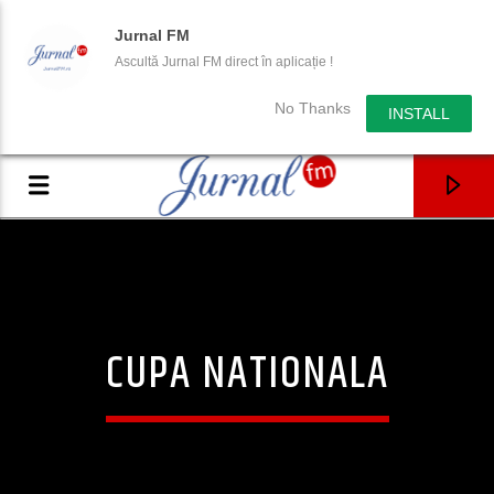
Jurnal FM
Ascultă Jurnal FM direct în aplicație !
No Thanks
INSTALL
CUPA NATIONALA