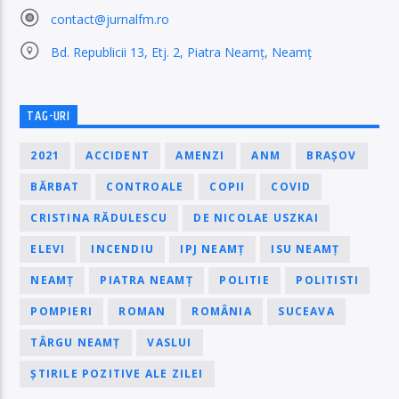
contact@jurnalfm.ro
Bd. Republicii 13, Etj. 2, Piatra Neamț, Neamț
TAG-URI
2021
ACCIDENT
AMENZI
ANM
BRAȘOV
BĂRBAT
CONTROALE
COPII
COVID
CRISTINA RĂDULESCU
DE NICOLAE USZKAI
ELEVI
INCENDIU
IPJ NEAMȚ
ISU NEAMȚ
NEAMȚ
PIATRA NEAMȚ
POLITIE
POLITISTI
POMPIERI
ROMAN
ROMÂNIA
SUCEAVA
TÂRGU NEAMȚ
VASLUI
ȘTIRILE POZITIVE ALE ZILEI