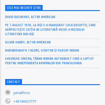
CELE MAI RECENTE ȘTIRI
DAVID DUCHOVNY, ACTOR AMERICAN
PE 7 AUGUST 1970, LA IAŞI S-A INAUGURAT CASA DOSOFTEI, CARE
ADĂPOSTEŞTE SECŢIA DE LITERATURĂ VECHE A MUZEULUI
LITERATURII DIN IAŞI
OLIVER HARDY, ACTOR AMERICAN
RABINDRANATH TAGORE, SCRIITOR ȘI FILOSOF INDIAN
GHEORGHE CÂRȚAN, ŢĂRAN ROMÂN AUTODIDACT CARE A LUPTAT
PENTRU INDEPENDENȚA ROMÂNILOR DIN TRANSILVANIA
CONTACT
jurnalfm.ro
+40749927777