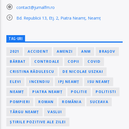
contact@jurnalfm.ro
Bd. Republicii 13, Etj. 2, Piatra Neamț, Neamț
TAG-URI
2021
ACCIDENT
AMENZI
ANM
BRAȘOV
BĂRBAT
CONTROALE
COPII
COVID
CRISTINA RĂDULESCU
DE NICOLAE USZKAI
ELEVI
INCENDIU
IPJ NEAMȚ
ISU NEAMȚ
NEAMȚ
PIATRA NEAMȚ
POLITIE
POLITISTI
POMPIERI
ROMAN
ROMÂNIA
SUCEAVA
TÂRGU NEAMȚ
VASLUI
ȘTIRILE POZITIVE ALE ZILEI