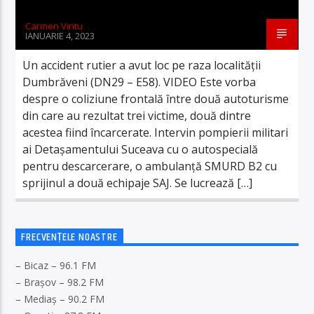
Carmen Vintu
IANUARIE 4, 2023
Un accident rutier a avut loc pe raza localității
Dumbrăveni (DN29 – E58). VIDEO Este vorba
despre o coliziune frontală între două autoturisme
din care au rezultat trei victime, două dintre
acestea fiind încarcerate. Intervin pompierii militari
ai Detașamentului Suceava cu o autospecială
pentru descarcerare, o ambulanță SMURD B2 cu
sprijinul a două echipaje SAJ. Se lucrează […]
FRECVENȚELE NOASTRE
– Bicaz – 96.1 FM
– Brașov – 98.2 FM
– Mediaș – 90.2 FM