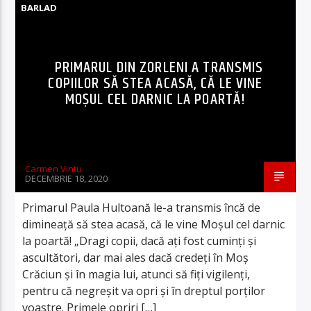
BARLAD
PRIMARUL DIN ZORLENI A TRANSMIS
COPIILOR SĂ STEA ACASĂ, CĂ LE VINE
MOȘUL CEL DARNIC LA POARTĂ!
Carmen Vintu
DECEMBRIE 18, 2020
Primarul Paula Hultoană le-a transmis încă de
dimineață să stea acasă, că le vine Moșul cel darnic
la poartă! „Dragi copii, dacă ați fost cuminți și
ascultători, dar mai ales dacă credeți în Moș
Crăciun și în magia lui, atunci să fiți vigilenți,
pentru că negreșit va opri și în dreptul porților
voastre. Primele opriri […]