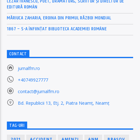
CEZAR IVĂNESCU, POET, DRAMATURG, SCRIITOR ȘI DIRECTOR DE
EDITURĂ ROMÂN
MĂRIUCA ZAHARIA, EROINA DIN PRIMUL RĂZBOI MONDIAL
1867 – S-A ÎNFIINȚAT BIBLIOTECA ACADEMIEI ROMÂNE
CONTACT
jurnalfm.ro
+40749927777
contact@jurnalfm.ro
Bd. Republicii 13, Etj. 2, Piatra Neamț, Neamț
TAG-URI
2021
ACCIDENT
AMENZI
ANM
BRAȘOV