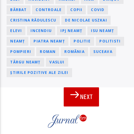
BĂRBAT
CONTROALE
COPII
COVID
CRISTINA RĂDULESCU
DE NICOLAE USZKAI
ELEVI
INCENDIU
IPJ NEAMȚ
ISU NEAMȚ
NEAMȚ
PIATRA NEAMȚ
POLITIE
POLITISTI
POMPIERI
ROMAN
ROMÂNIA
SUCEAVA
TÂRGU NEAMȚ
VASLUI
ȘTIRILE POZITIVE ALE ZILEI
NEXT
PAGINI