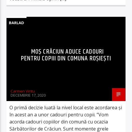
BARLAD
MOȘ CRĂCIUN ADUCE CADOURI
PENTRU COPIII DIN COMUNA ROȘIEȘTI
Carmen Vintu
DECEMBRIE 17, 2020
O primă decizie luată la nivel local este acordarea și
în acest an a unor cadouri pentru copii. ”Vom
acorda cadouri copiilor din comună cu ocazia
Sărbătorilor de Crăciun. Sunt momente grele