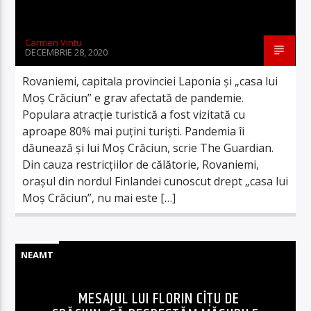
Carmen Vintu
DECEMBRIE 28, 2020
Rovaniemi, capitala provinciei Laponia şi „casa lui
Moş Crăciun” e grav afectată de pandemie.
Populara atracţie turistică a fost vizitată cu
aproape 80% mai puţini turişti. Pandemia îi
dăunează şi lui Moş Crăciun, scrie The Guardian.
Din cauza restricţiilor de călătorie, Rovaniemi,
oraşul din nordul Finlandei cunoscut drept „casa lui
Moş Crăciun”, nu mai este […]
NEAMT
MESAJUL LUI FLORIN CÎȚU DE