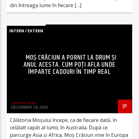
din întreaga lume în fiecare […]
INTERN / EXTERN
MOȘ CRĂCIUN A PORNIT LA DRUM ȘI
ANUL ACESTA. CUM POȚI AFLA UNDE
ÎMPARTE CADOURI ÎN TIMP REAL
Carmen Vintu
DECEMBRIE 24, 2020
Călătoria Moșului începe, ca de fiecare dată, în
celălalt capăt al lumii, în Australia. După ce
parcurge Asia și Africa, Moș Crăciun vine în Europa