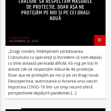
CRĂCIUN: SĂ RESPECTĂM MĂSURILE
DE PROTECȚIE. DOAR AȘA NE
PROTEJĂM PE NOI ȘI PE CEI DRAGI
NOUĂ
Carmen Vintu
DECEMBRIE 25, 2020
„Dragi români, întâmpinăm sărbătoarea
Crăciunului cu speranță și încredere că vom depăși
cu bine această perioadă dificilă. Vă rog pe toți în
aceste zile să respectăm măsurile de protecție.
Doar așa ne protejăm pe noi și pe cei dragi nouă.
Descoperirea, autorizarea și livrarea unui vaccin
împotriva COVID-19 într-un timp record oferă
perspectivele depășirii pandemiei […]