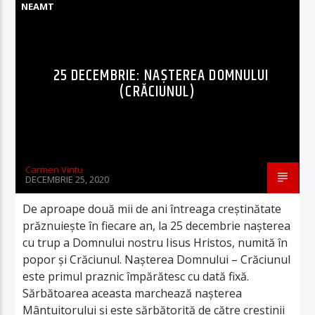
NEAMT
25 DECEMBRIE: NAŞTEREA DOMNULUI
(CRĂCIUNUL)
Carmen Vintu
DECEMBRIE 25, 2020
De aproape două mii de ani întreaga creştinătate
prăznuieşte în fiecare an, la 25 decembrie naşterea
cu trup a Domnului nostru Iisus Hristos, numită în
popor şi Crăciunul. Naşterea Domnului – Crăciunul
este primul praznic împărătesc cu dată fixă.
Sărbătoarea aceasta marchează naşterea
Mântuitorului şi este sărbătorită de către creştinii