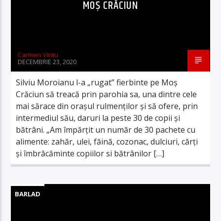
MOȘ CRĂCIUN
Carmen Vintu
DECEMBRIE 23, 2020
Silviu Moroianu l-a „rugat” fierbinte pe Moș
Crăciun să treacă prin parohia sa, una dintre cele
mai sărace din orașul rulmenților și să ofere, prin
intermediul său, daruri la peste 30 de copii și
bătrâni. „Am împărțit un număr de 30 pachete cu
alimente: zahăr, ulei, făină, cozonac, dulciuri, cărți
și îmbrăcăminte copiilor si bătrânilor […]
BARLAD