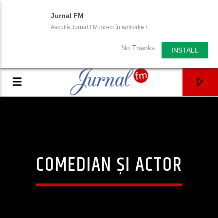
Jurnal FM
Ascultă Jurnal FM direct în aplicație !
No Thanks
INSTALL
COMEDIAN ȘI ACTOR