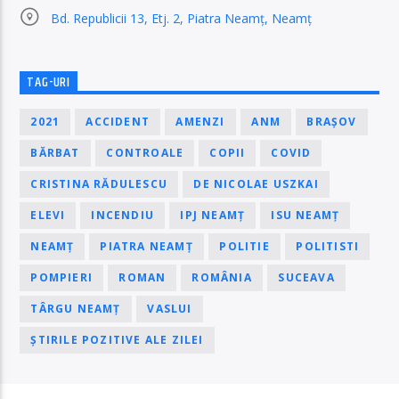
Bd. Republicii 13, Etj. 2, Piatra Neamț, Neamț
TAG-URI
2021
ACCIDENT
AMENZI
ANM
BRAȘOV
BĂRBAT
CONTROALE
COPII
COVID
CRISTINA RĂDULESCU
DE NICOLAE USZKAI
ELEVI
INCENDIU
IPJ NEAMȚ
ISU NEAMȚ
NEAMȚ
PIATRA NEAMȚ
POLITIE
POLITISTI
POMPIERI
ROMAN
ROMÂNIA
SUCEAVA
TÂRGU NEAMȚ
VASLUI
ȘTIRILE POZITIVE ALE ZILEI