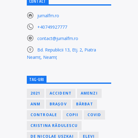
CONTACT
jurnalfm.ro
+40749927777
contact@jurnalfm.ro
Bd. Republicii 13, Etj. 2, Piatra
Neamț, Neamț
TAG-URI
2021
ACCIDENT
AMENZI
ANM
BRAȘOV
BĂRBAT
CONTROALE
COPII
COVID
CRISTINA RĂDULESCU
DE NICOLAE USZKAI
ELEVI