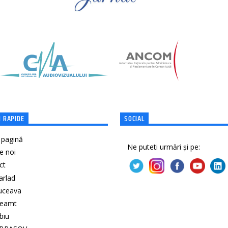
 RAPIDE
SOCIAL
 pagină
Ne puteti urmări și pe:
e noi
ct
Barlad
Suceava
Neamt
ibiu