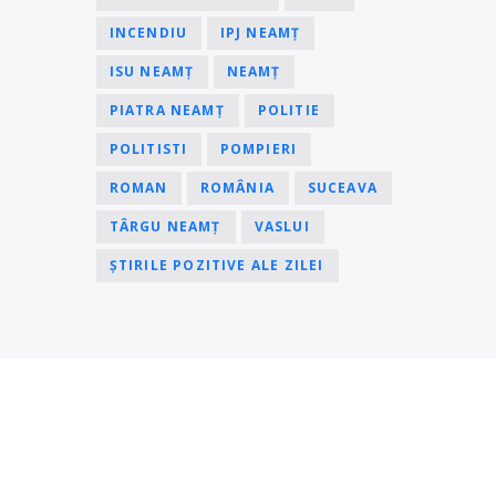
INCENDIU
IPJ NEAMȚ
ISU NEAMȚ
NEAMȚ
PIATRA NEAMȚ
POLITIE
POLITISTI
POMPIERI
ROMAN
ROMÂNIA
SUCEAVA
TÂRGU NEAMȚ
VASLUI
ȘTIRILE POZITIVE ALE ZILEI