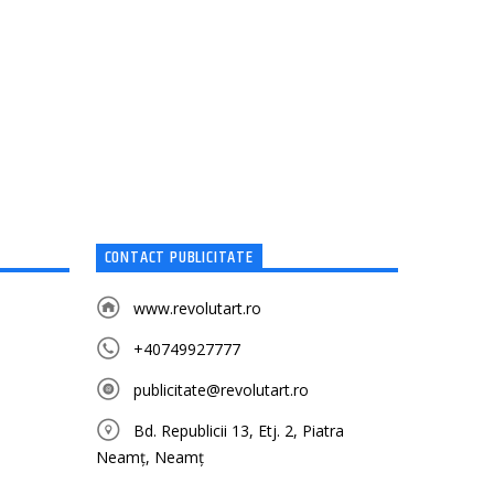
CONTACT PUBLICITATE
www.revolutart.ro
+40749927777
publicitate@revolutart.ro
Bd. Republicii 13, Etj. 2, Piatra
Neamț, Neamț