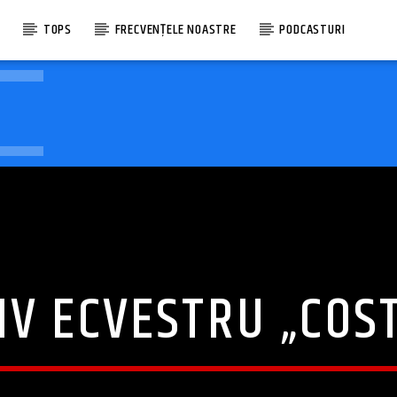
E
TOPS
FRECVENȚELE NOASTRE
PODCASTURI
IV ECVESTRU „COS