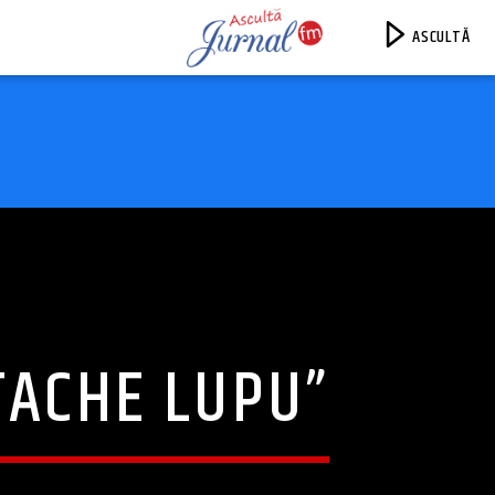
ASCULTĂ
Jurnal FM
TACHE LUPU”