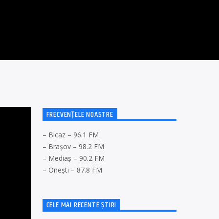
FRECVENȚELE NOASTRE
– Bicaz – 96.1 FM
– Brașov – 98.2 FM
– Mediaș – 90.2 FM
– Onești – 87.8 FM
CELE MAI RECENTE ȘTIRI