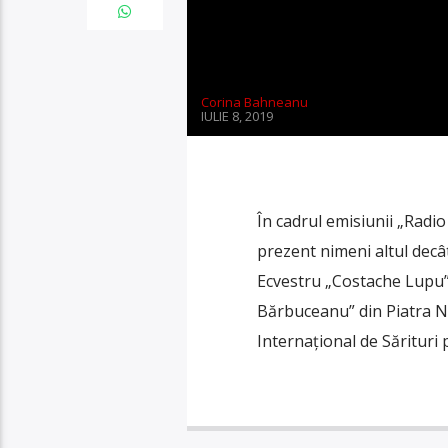
Corina Bahneanu
IULIE 8, 2019
În cadrul emisiunii „Radi
prezent nimeni altul decâ
Ecvestru „Costache Lupu”,
Bărbuceanu” din Piatra Ne
Internațional de Sărituri