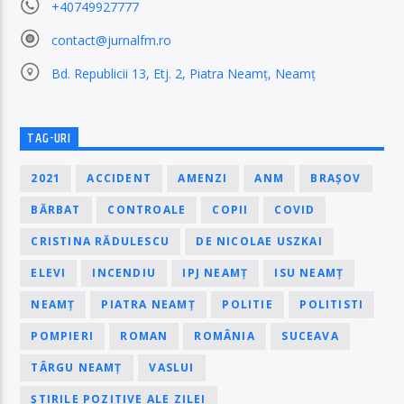
+40749927777
contact@jurnalfm.ro
Bd. Republicii 13, Etj. 2, Piatra Neamț, Neamț
TAG-URI
2021
ACCIDENT
AMENZI
ANM
BRAȘOV
BĂRBAT
CONTROALE
COPII
COVID
CRISTINA RĂDULESCU
DE NICOLAE USZKAI
ELEVI
INCENDIU
IPJ NEAMȚ
ISU NEAMȚ
NEAMȚ
PIATRA NEAMȚ
POLITIE
POLITISTI
POMPIERI
ROMAN
ROMÂNIA
SUCEAVA
TÂRGU NEAMȚ
VASLUI
ȘTIRILE POZITIVE ALE ZILEI