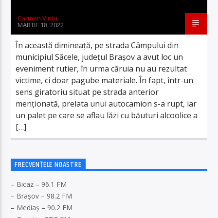
Carmen Vintu
MARTIE 18, 2022
În această dimineață, pe strada Câmpului din
municipiul Săcele, județul Brașov a avut loc un
eveniment rutier, în urma căruia nu au rezultat
victime, ci doar pagube materiale. În fapt, într-un
sens giratoriu situat pe strada anterior
menționată, prelata unui autocamion s-a rupt, iar
un palet pe care se aflau lăzi cu băuturi alcoolice a
[…]
FRECVENȚELE NOASTRE
– Bicaz – 96.1 FM
– Brașov – 98.2 FM
– Mediaș – 90.2 FM