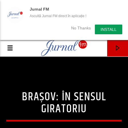
Jurnal FM
Ascultă Jurnal FM direct în aplicație !
No Thanks
INSTALL
BRAȘOV: ÎN SENSUL
GIRATORIU