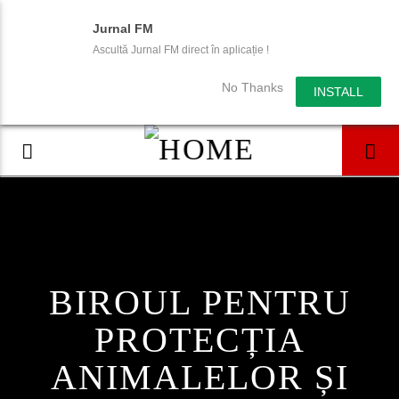
Jurnal FM
Ascultă Jurnal FM direct în aplicație !
No Thanks
INSTALL
BIROUL PENTRU
PROTECȚIA
ANIMALELOR ȘI