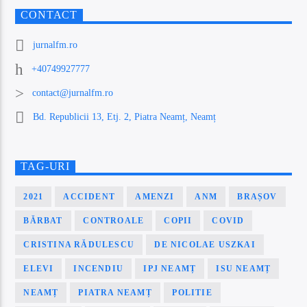
CONTACT
jurnalfm.ro
+40749927777
contact@jurnalfm.ro
Bd. Republicii 13, Etj. 2, Piatra Neamț, Neamț
TAG-URI
2021
ACCIDENT
AMENZI
ANM
BRAȘOV
BĂRBAT
CONTROALE
COPII
COVID
CRISTINA RĂDULESCU
DE NICOLAE USZKAI
ELEVI
INCENDIU
IPJ NEAMȚ
ISU NEAMȚ
NEAMȚ
PIATRA NEAMȚ
POLITIE