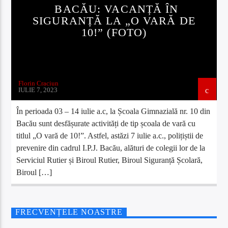
BACĂU: VACANȚĂ ÎN
SIGURANȚĂ LA „O VARĂ DE
10!” (FOTO)
Florin Craciun
IULIE 7, 2023
În perioada 03 – 14 iulie a.c, la Școala Gimnazială nr. 10 din
Bacău sunt desfășurate activități de tip școala de vară cu
titlul „O vară de 10!”. Astfel, astăzi 7 iulie a.c., polițiștii de
prevenire din cadrul I.P.J. Bacău, alături de colegii lor de la
Serviciul Rutier și Biroul Rutier, Biroul Siguranță Școlară,
Biroul […]
FRECVENȚELE NOASTRE