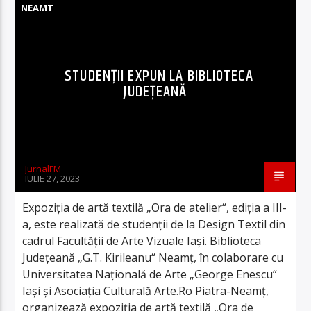
NEAMT
STUDENȚII EXPUN LA BIBLIOTECA
JUDEȚEANĂ
JurnalFM
IULIE 27, 2023
Expoziția de artă textilă „Ora de atelier“, ediția a III-
a, este realizată de studenții de la Design Textil din
cadrul Facultății de Arte Vizuale Iași. Biblioteca
Județeană „G.T. Kirileanu“ Neamț, în colaborare cu
Universitatea Națională de Arte „George Enescu“
Iași și Asociația Culturală Arte.Ro Piatra-Neamț,
organizează expoziția de artă textilă „Ora de