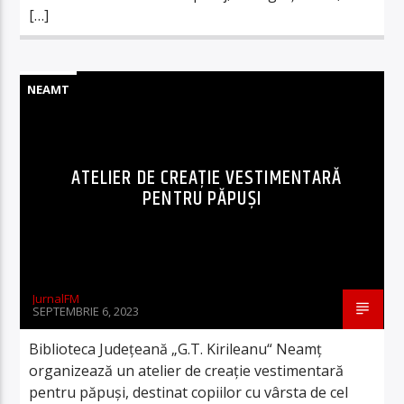
[…]
NEAMT
ATELIER DE CREAȚIE VESTIMENTARĂ
PENTRU PĂPUȘI
JurnalFM
SEPTEMBRIE 6, 2023
Biblioteca Județeană „G.T. Kirileanu“ Neamț
organizează un atelier de creație vestimentară
pentru păpuși, destinat copiilor cu vârsta de cel