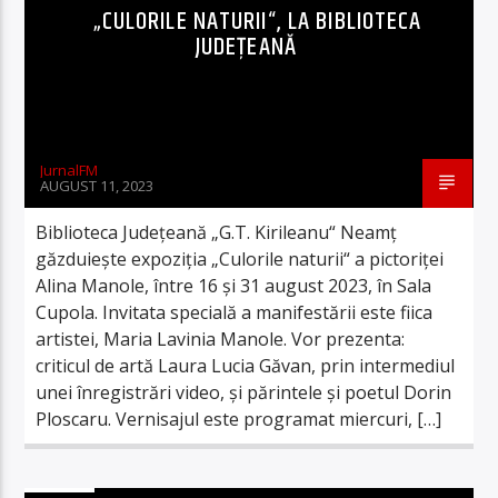
„CULORILE NATURII“, LA BIBLIOTECA
JUDEȚEANĂ
JurnalFM
AUGUST 11, 2023
Biblioteca Județeană „G.T. Kirileanu“ Neamț
găzduiește expoziția „Culorile naturii“ a pictoriței
Alina Manole, între 16 și 31 august 2023, în Sala
Cupola. Invitata specială a manifestării este fiica
artistei, Maria Lavinia Manole. Vor prezenta:
criticul de artă Laura Lucia Găvan, prin intermediul
unei înregistrări video, și părintele și poetul Dorin
Ploscaru. Vernisajul este programat miercuri, […]