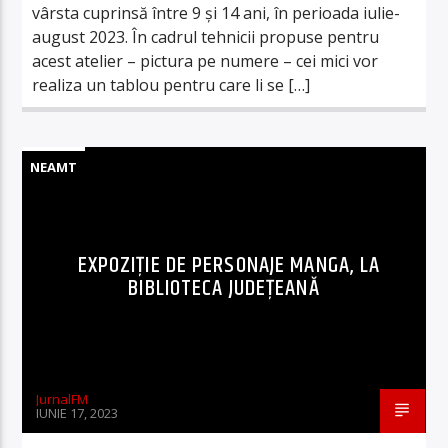
vârsta cuprinsă între 9 și 14 ani, în perioada iulie-
august 2023. În cadrul tehnicii propuse pentru
acest atelier – pictura pe numere – cei mici vor
realiza un tablou pentru care li se […]
NEAMT
EXPOZIȚIE DE PERSONAJE MANGA, LA
BIBLIOTECA JUDEȚEANĂ
JurnalFM
IUNIE 17, 2023