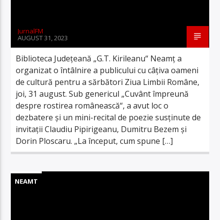
JurnalFM
AUGUST 31, 2023
Biblioteca Județeană „G.T. Kirileanu“ Neamț a
organizat o întâlnire a publicului cu câțiva oameni
de cultură pentru a sărbători Ziua Limbii Române,
joi, 31 august. Sub genericul „Cuvânt împreună
despre rostirea românească“, a avut loc o
dezbatere și un mini-recital de poezie susținute de
invitații Claudiu Pipirigeanu, Dumitru Bezem și
Dorin Ploscaru. „La început, cum spune […]
NEAMT