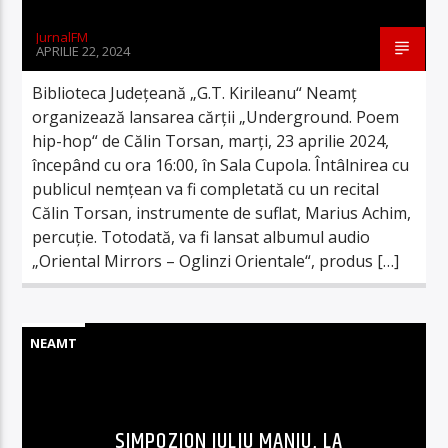
JurnalFM
APRILIE 22, 2024
Biblioteca Județeană „G.T. Kirileanu“ Neamț
organizează lansarea cărții „Underground. Poem
hip-hop“ de Călin Torsan, marți, 23 aprilie 2024,
începând cu ora 16:00, în Sala Cupola. Întâlnirea cu
publicul nemțean va fi completată cu un recital
Călin Torsan, instrumente de suflat, Marius Achim,
percuție. Totodată, va fi lansat albumul audio
„Oriental Mirrors – Oglinzi Orientale“, produs […]
NEAMT
SIMPOZION IULIU MANIU, LA