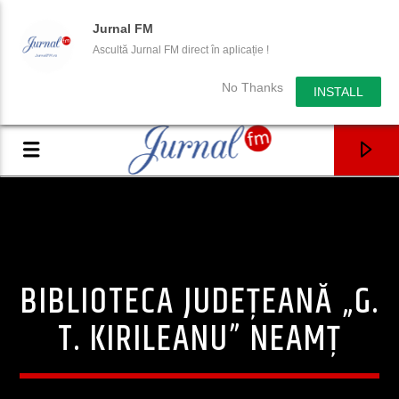
Jurnal FM
Ascultă Jurnal FM direct în aplicație !
No Thanks
INSTALL
BIBLIOTECA JUDEȚEANĂ „G.
T. KIRILEANU” NEAMŢ