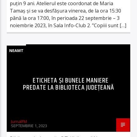
puțin 9 ani. Atelierul este coordonat de Maria
Tamaș și se va desfășura vinerea, de la ora 15:30
până la ora 17:00, în perioada 22 septembrie – 3
noiembrie 2023, în Sala Info-Club 2. ”Copiii sunt […]
NEAMT
ETICHETA ȘI BUNELE MANIERE
PREDATE LA BIBLIOTECA JUDEȚEANĂ
JurnalFM
SEPTEMBRIE 1, 2023