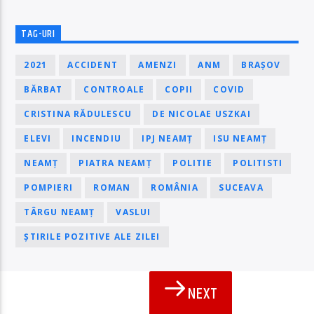
TAG-URI
2021
ACCIDENT
AMENZI
ANM
BRAȘOV
BĂRBAT
CONTROALE
COPII
COVID
CRISTINA RĂDULESCU
DE NICOLAE USZKAI
ELEVI
INCENDIU
IPJ NEAMȚ
ISU NEAMȚ
NEAMȚ
PIATRA NEAMȚ
POLITIE
POLITISTI
POMPIERI
ROMAN
ROMÂNIA
SUCEAVA
TÂRGU NEAMȚ
VASLUI
ȘTIRILE POZITIVE ALE ZILEI
NEXT
PAGINI