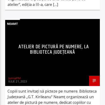
atelier“, ediția a III-a, care […]
NEAMT
ATELIER DE PICTURĂ PE NUMERE, LA
BIBLIOTECA JUDEȚEANĂ
JurnalFM
IULIE 21, 2023
Copiii sunt invitați să picteze pe numere. Biblioteca
Județeană „G.T. Kirileanu“ Neamț organizează un
atelier de pictură pe numere, dedicat copiilor cu