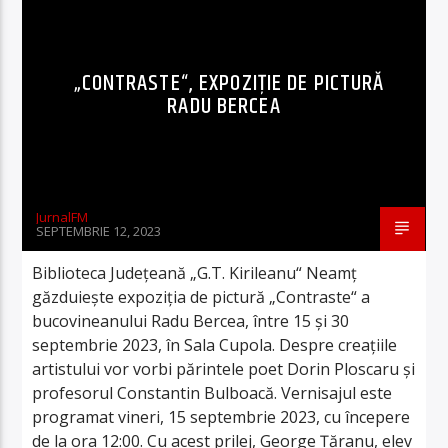
„CONTRASTE“, EXPOZIȚIE DE PICTURĂ
RADU BERCEA
JurnalFM
SEPTEMBRIE 12, 2023
Biblioteca Județeană „G.T. Kirileanu“ Neamț
găzduiește expoziția de pictură „Contraste“ a
bucovineanului Radu Bercea, între 15 și 30
septembrie 2023, în Sala Cupola. Despre creațiile
artistului vor vorbi părintele poet Dorin Ploscaru și
profesorul Constantin Bulboacă. Vernisajul este
programat vineri, 15 septembrie 2023, cu începere
de la ora 12:00. Cu acest prilej, George Țăranu, elev