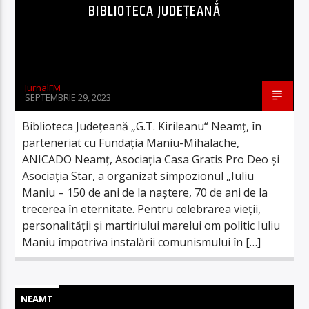
BIBLIOTECA JUDEȚEANĂ
JurnalFM
SEPTEMBRIE 29, 2023
Biblioteca Județeană „G.T. Kirileanu“ Neamț, în
parteneriat cu Fundația Maniu-Mihalache,
ANICADO Neamț, Asociația Casa Gratis Pro Deo și
Asociația Star, a organizat simpozionul „Iuliu
Maniu – 150 de ani de la naștere, 70 de ani de la
trecerea în eternitate. Pentru celebrarea vieții,
personalității și martiriului marelui om politic Iuliu
Maniu împotriva instalării comunismului în […]
NEAMT