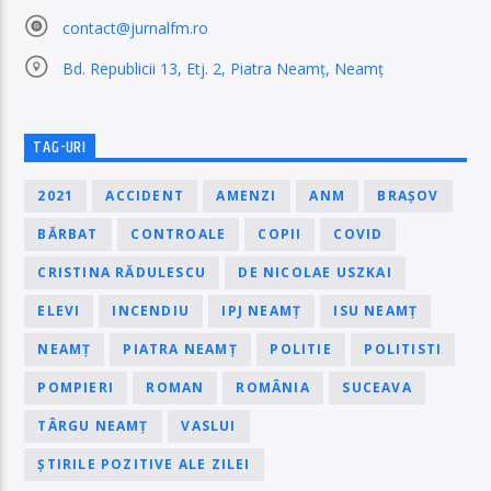
contact@jurnalfm.ro
Bd. Republicii 13, Etj. 2, Piatra Neamț, Neamț
TAG-URI
2021
ACCIDENT
AMENZI
ANM
BRAȘOV
BĂRBAT
CONTROALE
COPII
COVID
CRISTINA RĂDULESCU
DE NICOLAE USZKAI
ELEVI
INCENDIU
IPJ NEAMȚ
ISU NEAMȚ
NEAMȚ
PIATRA NEAMȚ
POLITIE
POLITISTI
POMPIERI
ROMAN
ROMÂNIA
SUCEAVA
TÂRGU NEAMȚ
VASLUI
ȘTIRILE POZITIVE ALE ZILEI