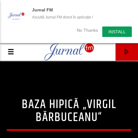
Jurnal FM
Ascultă Jurnal FM direct în aplicație !
No Thanks
INSTALL
BAZA HIPICĂ „VIRGIL
BĂRBUCEANU“