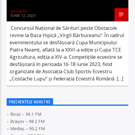
JurnalFM
IUNIE 12, 2023
Concursul Național de Sărituri peste Obstacole
revine la Baza Hipică „Virgil Bărbuceanu“. În cadrul
evenimentului se desfășoară Cupa Municipiului
Piatra Neamț, aflată la a XXVI-a ediție și Cupa TCE
Agricultura, ediția a XIV-a. Competițiile ecvestre se
desfășoară în perioada 16-18 iunie 2023, fiind
organizate de Asociația Club Sportiv Ecvestru
„Costache Lupu“ și Federația Ecvestră Română. […]
FRECVENȚELE NOASTRE
– Bicaz – 96.1 FM
– Brașov – 98.2 FM
– Mediaș – 90.2 FM