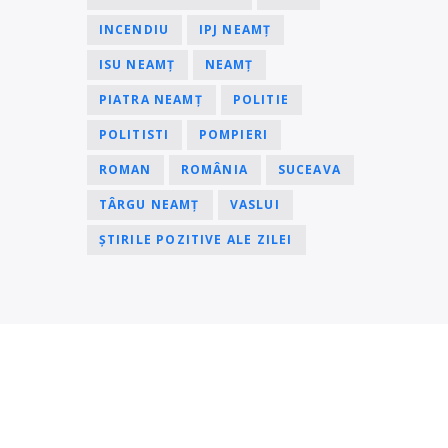
INCENDIU
IPJ NEAMȚ
ISU NEAMȚ
NEAMȚ
PIATRA NEAMȚ
POLITIE
POLITISTI
POMPIERI
ROMAN
ROMÂNIA
SUCEAVA
TÂRGU NEAMȚ
VASLUI
ȘTIRILE POZITIVE ALE ZILEI