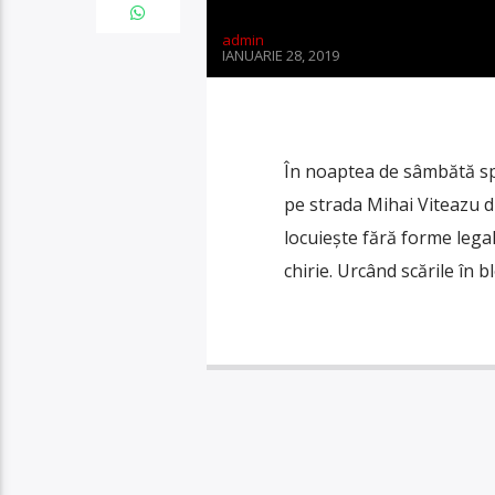
admin
IANUARIE 28, 2019
În noaptea de sâmbătă spr
pe strada Mihai Viteazu di
locuiește fără forme legal
chirie. Urcând scările în b