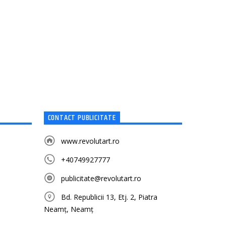
CONTACT PUBLICITATE
www.revolutart.ro
+40749927777
publicitate@revolutart.ro
Bd. Republicii 13, Etj. 2, Piatra
Neamț, Neamț