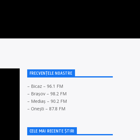
FRECVENȚELE NOASTRE
– Bicaz – 96.1 FM
– Brașov – 98.2 FM
– Mediaș – 90.2 FM
– Onești – 87.8 FM
CELE MAI RECENTE ȘTIRI