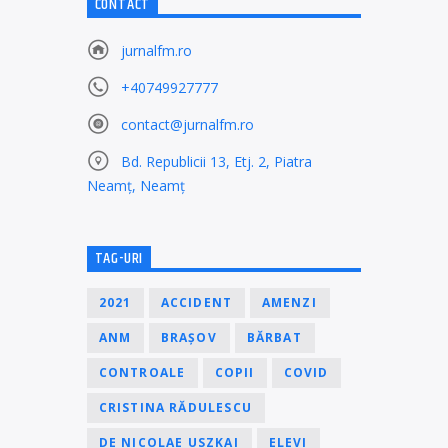
CONTACT
jurnalfm.ro
+40749927777
contact@jurnalfm.ro
Bd. Republicii 13, Etj. 2, Piatra
Neamț, Neamț
TAG-URI
2021
ACCIDENT
AMENZI
ANM
BRAȘOV
BĂRBAT
CONTROALE
COPII
COVID
CRISTINA RĂDULESCU
DE NICOLAE USZKAI
ELEVI