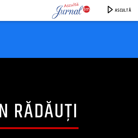
ASCULTĂ
Jurnal FM
ÎN RĂDĂUȚI