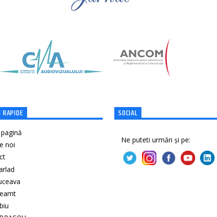
 RAPIDE
SOCIAL
 pagină
Ne puteti urmări și pe:
e noi
ct
Barlad
Suceava
Neamt
ibiu