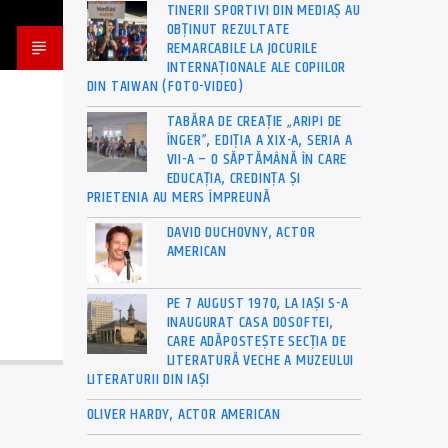
TINERII SPORTIVI DIN MEDIAȘ AU
OBȚINUT REZULTATE
REMARCABILE LA JOCURILE
INTERNAȚIONALE ALE COPIILOR
DIN TAIWAN (FOTO-VIDEO)
TABĂRA DE CREAȚIE „ARIPI DE
ÎNGER”, EDIȚIA A XIX-A, SERIA A
VII-A – O SĂPTĂMÂNĂ ÎN CARE
EDUCAȚIA, CREDINȚA ȘI
PRIETENIA AU MERS ÎMPREUNĂ
DAVID DUCHOVNY, ACTOR
AMERICAN
PE 7 AUGUST 1970, LA IAŞI S-A
INAUGURAT CASA DOSOFTEI,
CARE ADĂPOSTEŞTE SECŢIA DE
LITERATURĂ VECHE A MUZEULUI
LITERATURII DIN IAŞI
OLIVER HARDY, ACTOR AMERICAN