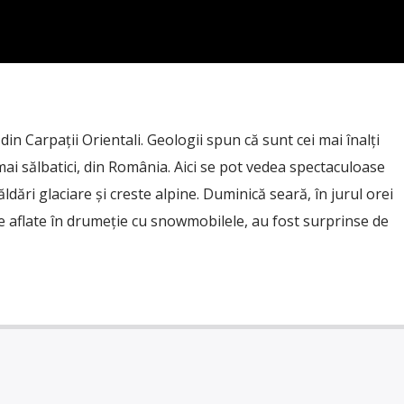
din Carpații Orientali. Geologii spun că sunt cei mai înalți
 mai sălbatici, din România. Aici se pot vedea spectaculoase
ăldări glaciare și creste alpine. Duminică seară, în jurul orei
 aflate în drumeție cu snowmobilele, au fost surprinse de