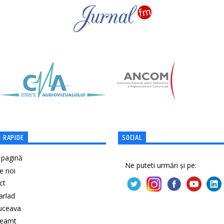
 RAPIDE
SOCIAL
 pagină
Ne puteti urmări și pe:
e noi
ct
Barlad
Suceava
Neamt