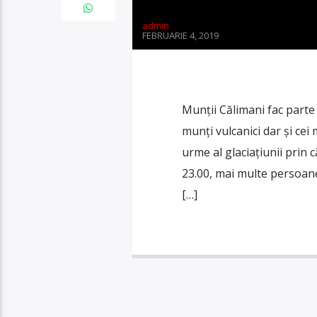
admin
FEBRUARIE 4, 2019
Munții Călimani fac parte 
munți vulcanici dar și cei
urme al glaciațiunii prin c
23.00, mai multe persoane
[…]