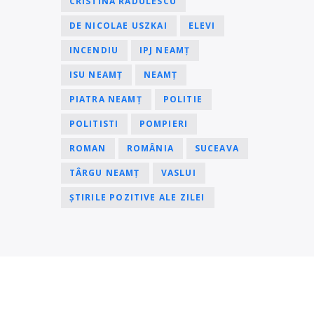
CRISTINA RĂDULESCU
DE NICOLAE USZKAI
ELEVI
INCENDIU
IPJ NEAMȚ
ISU NEAMȚ
NEAMȚ
PIATRA NEAMȚ
POLITIE
POLITISTI
POMPIERI
ROMAN
ROMÂNIA
SUCEAVA
TÂRGU NEAMȚ
VASLUI
ȘTIRILE POZITIVE ALE ZILEI