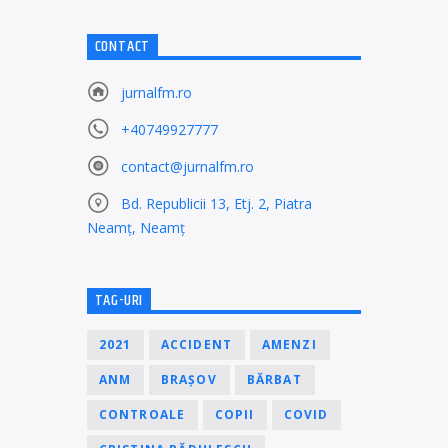
CONTACT
jurnalfm.ro
+40749927777
contact@jurnalfm.ro
Bd. Republicii 13, Etj. 2, Piatra
Neamț, Neamț
TAG-URI
2021
ACCIDENT
AMENZI
ANM
BRAȘOV
BĂRBAT
CONTROALE
COPII
COVID