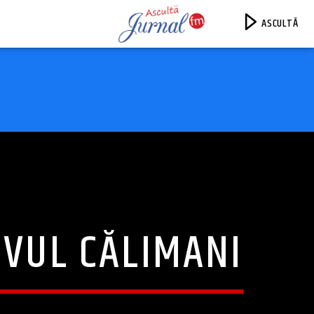
ASCULTĂ
Jurnal FM
IVUL CĂLIMANI