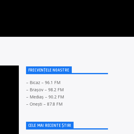
FRECVENȚELE NOASTRE
– Bicaz – 96.1 FM
– Brașov – 98.2 FM
– Mediaș – 90.2 FM
– Onești – 87.8 FM
CELE MAI RECENTE ȘTIRI