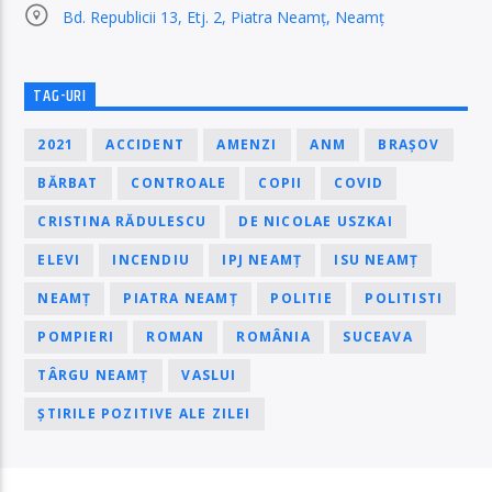
Bd. Republicii 13, Etj. 2, Piatra Neamț, Neamț
TAG-URI
2021
ACCIDENT
AMENZI
ANM
BRAȘOV
BĂRBAT
CONTROALE
COPII
COVID
CRISTINA RĂDULESCU
DE NICOLAE USZKAI
ELEVI
INCENDIU
IPJ NEAMȚ
ISU NEAMȚ
NEAMȚ
PIATRA NEAMȚ
POLITIE
POLITISTI
POMPIERI
ROMAN
ROMÂNIA
SUCEAVA
TÂRGU NEAMȚ
VASLUI
ȘTIRILE POZITIVE ALE ZILEI