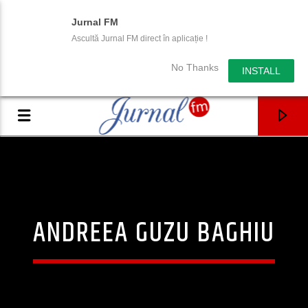
Jurnal FM
Ascultă Jurnal FM direct în aplicație !
No Thanks
INSTALL
ANDREEA GUZU BAGHIU