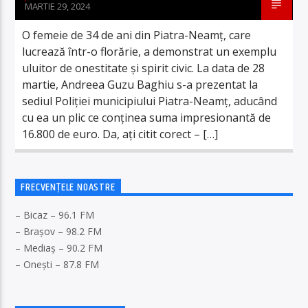
MARTIE 29, 2024
O femeie de 34 de ani din Piatra-Neamț, care
lucrează într-o florărie, a demonstrat un exemplu
uluitor de onestitate și spirit civic. La data de 28
martie, Andreea Guzu Baghiu s-a prezentat la
sediul Poliției municipiului Piatra-Neamț, aducând
cu ea un plic ce conținea suma impresionantă de
16.800 de euro. Da, ați citit corect – […]
FRECVENȚELE NOASTRE
– Bicaz – 96.1 FM
– Brașov – 98.2 FM
– Mediaș – 90.2 FM
– Onești – 87.8 FM